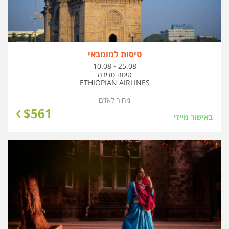
טיסות למומבאי
בין
10.08
-
25.08
התאריכים,
טיסה סדירה
ETHIOPIAN AIRLINES
מחיר לאדם
$
561
באישור מיידי