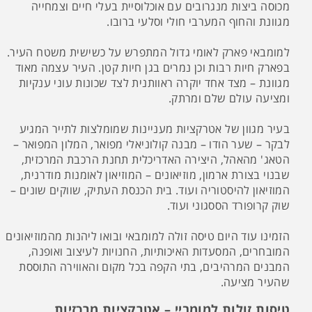
מכוסה ביצות מנגרובים עם אוכלוסיית בעלי חיים וצמחייה
מגוונת והחוף המערבי חולי וסלעי ברובו.
למומבאי פארק לאומי גדול המתפרש על כשישית משטח העיר.
בפארק חיות רבות וכן נמרים בגן חיות קטן. העיר עצמה מאוד
מגוונת – מצד אחד יוקרה ראוותנית לצד שכונות עוני ענקיות
ומציעה עולם שלם ומרתק.
בעיר מגוון של אטרקציות מעניינות שמומלצות לתייר המגיע
לבקר – שער הודו – מבנה קולוניאלי מפואר, המלון המפואר –
הטאג' מהאהל, היצירה האדריכלית תחנת הרכבת המרכזית,
שבנוי בצורת ארמון, מוזיאונים – המוזיאון לאומנות מודרנית,
המוזיאון להיסטוריה ועוד. בית הכנסת העתיק, שווקים שונים –
שוק קרופורד הססגוני ועוד.
הזמינו עוד היום טיסה זולה למומבאי ובואו ליהנות מהמוזיאונים
המובחרים, המסעדות האיכותיות, החנויות לעיצוב ואופנה,
המבנים המרהיבים, בתי הקפה בכל מקום והאווירה התוססת
שהעיר מציעה.
טיסות זולות למומביי – אטרקציות מרכזיות