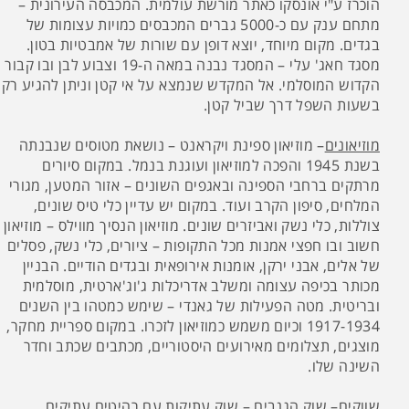
הוכרז ע"י אונסקו כאתר מורשת עולמית. המכבסה העירונית –
מתחם ענק עם כ-5000 גברים המכבסים כמויות עצומות של
בגדים. מקום מיוחד, יוצא דופן עם שורות של אמבטיות בטון.
מסגד חאג' עלי – המסגד נבנה במאה ה-19 וצבוע לבן ובו קבור
הקדוש המוסלמי. אל המקדש שנמצא על אי קטן וניתן להגיע רק
בשעות השפל דרך שביל קטן.
מוזיאונים
– מוזיאון ספינת ויקראנט – נושאת מטוסים שנבנתה
בשנת 1945 והפכה למוזיאון ועוגנת בנמל. במקום סיורים
מרתקים ברחבי הספינה ובאגפים השונים – אזור המטען, מגורי
המלחים, סיפון הקרב ועוד. במקום יש עדיין כלי טיס שונים,
צוללות, כלי נשק ואביזרים שונים. מוזיאון הנסיך מווילס – מוזיאון
חשוב ובו חפצי אמנות מכל התקופות – ציורים, כלי נשק, פסלים
של אלים, אבני ירקן, אומנות אירופאית ובגדים הודיים. הבניין
מכותר בכיפה עצומה ומשלב אדריכלות ג'וג'ארטית, מוסלמית
ובריטית. מטה הפעילות של גאנדי – שימש כמטהו בין השנים
1917-1934 וכיום משמש כמוזיאון לזכרו. במקום ספריית מחקר,
מוצגים, תצלומים מאירועים היסטוריים, מכתבים שכתב וחדר
השינה שלו.
שווקים
– שוק הגנבים – שוק עתיקות עם רהיטים עתיקים,