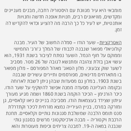
מומבאי היא עיר מגוונת עם היסטוריה רחבה, מבנים מעניינים
ומקדשים, מוזיאונים רבים, חנויות אופנה חדשה וחנויות
אותנטיות, יש לעיר כל כך הרבה מה להציע וכדאי להקדיש לה
זמן.
האטרקציות
– שער הודו – סמלה החשוב של העיר. מבנה
קולוניאלי מפואר שנבנה לכבודו של המלך ג'ורג' החמישי
וממוקם על חוף הנמל. השער נפתח לציבור בשנת 1931, הוא
עשוי אבן בזלת צהובה ומתנשא לגובה של 26 מטר. מסביב
לשער שוק צבעוני. מלון הטאג' מאהל המפורסם – מלון מפואר
בו מתארחים מדינאים, מפורסמים ותיירים עשירים שנבנה
בשנת 1903. במלון גם מסעדות שבהן ניתן לשבת לארוחה
ובקומה העליונה מסעדה ממנה אפשר להשקיף על שער הודו.
כיכר הורנימן – הכיכר הוקמה בשנת 1860 ושמה מגיע מעורך
עיתון שצידד בעצמאות הודו. מסביבה בניינים ניאו קלאסיים, גן
ומזרקה במרכז, בניין העירייה נמצא מזרחית לכיכר וקתדרלת
סנט תומס הלבנה שמשלבת סגנונות גותיים וקלאסיים. תחנת
הרכבת ויקטוריה – מבנה ארכיטקטוני מרשים בסגנון גותי
שנבנה במאה ה-19. למבנה צריחים וכיפות מעוטרות והוא