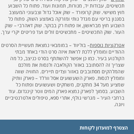
תכשיטים, עבודות יד, מנורות, תמונות ועוד. פתוח כל השבוע
חוץ משישי. שוק קרופורד – שוק אוכל גדול וצבעוני המעוצב
בסגנון בריטי עם מגדל גותי ומזרקה באמצע השוק. פתוח כל
השבוע חוץ מבראשון, אז פתוח רק בבוקר. שוק דאהרבי – שוק
העור. שוק התכשיטים – מתכשיטים זולים ועד פריטים יקרי ערך.
אטרקציות נוספות
– בוליווד – במומבאי נמצאת תעשיית הסרטים
ההודיים ומומלץ ללכת לראות איזה סרט הודי באחד מבתי
הקולנוע בעיר. כמו כן אפשר להשתתף בסרט כניצב, כל מה
שצריך זה להסתובב באזור הקולאבה ולנסות את מזלכם
שהמלהקים מסתובבים באזור וצדים תיירים. החוויה שווה
ומומלץ לנסות. פארק השעשועים אסל וורלד – פארק וותיק
שמציע מעל 34 מתקנים, משחקים ושעשועים ופתוח כל
השבוע. בסמוך לפארק נמצא פארק המים ווטר קינגדום. עוד
ברחבי העיר – מגרשי גולף, אתרי ספא, טיפולים אלטרנטיביים
ויוגה.
הצטרף למועדון לקוחות