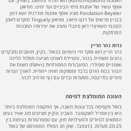
האמנות (Kunstmuseum) הוא הגדול והחשוב בשוויץ, עם
אוסף עשיר של אמנות מימי הביניים ועד ימינו. מוזיאון
Fondation Beyeler מציג אוסף אמנות מודרנית יוצא דופן
בבניין מרשים של רנצו פיאנו. מוזיאון Tinguely מוקדש לאמן
הקינטי השוויצרי ז'אן טינגלי ומציג את יצירותיו המכניות
המרתקות.
גדות נהר הריין
נהר הריין הוא מוקד חיי היומיום בבאזל. בקיץ, תושבים ומבקרים
נהנים משחייה בנהר, והטיילת לאורכו מציעה מסלול הליכה
ואופניים פופולרי. המעבורות המסורתיות (Fähri) חוצות את
הנהר בכוח הזרם בלבד ומספקות חוויה ייחודית. לאורך הגדות
פזורים בתי קפה, מסעדות וברים עם נוף מרהיב לנהר.
העונה המומלצת לטיסה
באזל מקסימה בכל עונות השנה, אך התקופה המומלצת ביותר
היא בין אפריל לאוקטובר. האביב והקיץ מציעים מזג אוויר נעים
המתאים לטיולים ולפעילויות חוץ, עם טמפרטורות נעימות בין
20-25 מעלות. בדצמבר, שוק חג המולד המפורסם של באזל