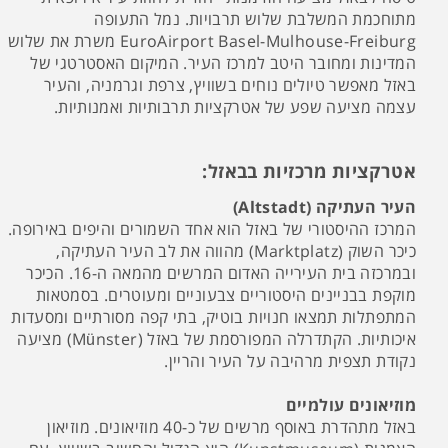
מתוחכמת המשלבת שלוש תרבויות. נמל התעופה
EuroAirport Basel-Mulhouse-Freiburg משרת את שלוש
המדינות ומחובר היטב למרכז העיר. המיקום האסטרטגי של
באזל מאפשר טיולים נוחים בשוויץ, צרפת וגרמניה, והעיר
עצמה מציעה שפע של אטרקציות תרבותיות ואמנותיות.
אטרקציות מרכזיות בבאזל:
העיר העתיקה (Altstadt)
המרכז ההיסטורי של באזל הוא אחד השמורים והיפים באירופה.
כיכר השוק (Marktplatz) מהווה את לב העיר העתיקה,
ובמרכזה בית העירייה האדום המרשים מהמאה ה-16. הכיכר
מוקפת בבניינים היסטוריים צבעוניים ומעוטרים. בסמטאות
המתפתלות תמצאו חנויות בוטיק, בתי קפה מסורתיים ומסעדות
איכותיות. הקתדרלה המפורסמת של באזל (Münster) מציעה
נקודת תצפית מרהיבה על העיר והריין.
מוזיאונים עולמיים
באזל מתהדרת באוסף מרשים של כ-40 מוזיאונים. מוזיאון