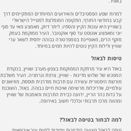
באוויר.
למרות שפע הפסטיבלים והאירועים המיוחדים המתקיימים דרך
קבע בחודשי החורף, התקופה המומלצת למטייל הישראלי
בשווייץ היא עונות הקיץ והסתיו. ליתר דיוק, מאמצע מאי עד סוף
יוני ומאמצע אוגוסט עד סוף אוקטובר. העיר ממוקמת בעמק
מוקף הרים, מאופיינת בטמפרטורה גבוהה יחסית לשאר ערי
שוויץ ולילות הקיץ נוטים להיות חמים במיוחד.
טיסות לבאזל
באזל היא עיר מרתקת הממוקמת בצפון-מערב שוויץ, בנקודת
המפגש של שלוש מדינות - שוויץ, צרפת וגרמניה. העיר משלבת
מורשת היסטורית עשירה עם תרבות מודרנית תוססת, מוזיאונים
עולמיים, אדריכלות מרשימה ואיכות חיים גבוהה. באזל, השוכנת
על גדות נהר הריין, ידועה כבירת התרבות והאמנות של שוויץ
ומהווה מרכז תרבותי וכלכלי חשוב באירופה.
למה לבחור בטיסה לבאזל?
טיסה לבאזל מציעה הזדמנות ייחודית לחוות עיר אירופאית