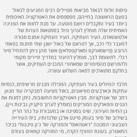
טיסות זולות לבאזל מביאות מטיילים רבים המגיעים לבאזל
בפעם הראשונה בחייהם, מפספסים את האטרקציה האיכותית
ביותר בעיר ומקבלים רושם מוטעה. על מנת לחוות את הפנינה
האמיתית שלה מומלץ לערוך טיול בסמטאות הצרות של
אלטשטאדט, העיר העתיקה. העיר העתיקה אמנם סגורה
למעבר כלי רכב, אך לטראם של באזל ישנן שתי תחנות בפאתי
הרובע (פישמארקט ומארקטפלאץ) אשר מהן ניתן להתחיל סיור
רגלי. לתשומת לבך, מומלץ להיעזר במדריך תיירים מקומי
ולהתרשם מהסיפורים שמאחורי המבנים העתיקים, אשר
בחלקם מתוארכים למאה השלוש עשרה.
מלבד הטיולים בעיר העתיקה, המכילה מבנים מרשימים, כנסיות
עתיקות וכארבעים מוזיאונים, באזל מציעה למבקריה עוד מגוון
רחב של אטרקציות. מבין האטרקציות החשובות, ניתן למנות את
הגנים והפארקים המוריקים (מומלץ לערוך פיקניק גבינות ויין),
גן החיות העירוני, שיט בספינה או במעבורת על נהר הריין
בשילוב של סיור בעמק סיינט אלבן שלגדותיו, בית העירייה
הצבעוני המכונה "ראטהאוס” והמזרקה של ג'ון טינגוולי בכיכר
התאטרון. בעונת החורף הקרה, מי המזרקה קופאים בעודם