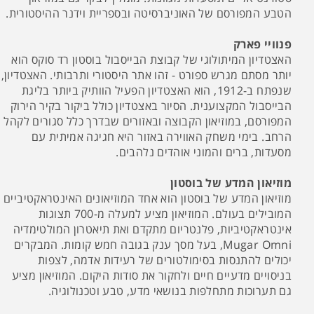
הטבע המפורסם של האוניברסיטה ובספריית וידנר ההיסטורית.
פנוויי פארק
האצטדיון המיתולוגי של קבוצת הבייסבול בוסטון רד סוקס הוא
יותר מסתם מגרש ספורט - זהו אתר היסטורי ותרבותי. האצטדיון,
שנפתח ב-1912, הוא האצטדיון הפעיל הוותיק ביותר בליגת
הבייסבול המקצוענית. הסיור באצטדיון כולל ביקור בקיר הירוק
המפורסם, במוזיאון הקבוצה ובאזורים שבדרך כלל סגורים לקהל
הרחב. בימי משחק האווירה באזור היא חגיגה אמיתית עם
מסעדות, ברים והמוני אוהדים נלהבים.
מוזיאון המדע של בוסטון
מוזיאון המדע של בוסטון הוא אחד המוזיאונים האינטראקטיביים
המובילים בעולם. המוזיאון מציע למעלה מ-700 תצוגות
אינטראקטיביות, פלנטריום מתקדם ואת תיאטרון המולטימדיה
Mugar Omni, בעל מסך ענק בגובה חמש קומות. המבקרים
יכולים להתנסות בסימולטורים של רעידות אדמה, לצפות
בניסויים מדעיים חיים ולחקור את סודות היקום. המוזיאון מציע
גם תערוכות מתחלפות בנושאי מדע, טבע וטכנולוגיה.