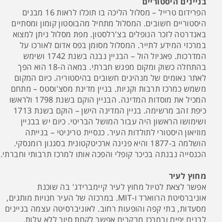
בניינים היסטוריים
הפרידום טרייל – מסלול הליכה בו תוכלו לראות 16 מבנים
היסטוריים חשובים. המסלול מתחיל מהבוסטון קומון ומסתיים
באנדרטה לזכר הנופלים בצ'רלסטון. מפת מסלול ניתן למצוא
במרכזי המידע לתייר. המסלול מסומן בפס אדום לאורכו על
המדרכות. פאניול הול – הבניין נבנה בשנת 1742 ושימש
בהתחלה כשוק ומקום מפגש חברתי. במאה ה-18 הוא הפך
לאתר נאומים של מנהיגים חשובים בהיסטוריה. כיום המקום
משמש כמרכז תרבות וקניות. בניין מדינת מסצ'וסטס – מתחם
המכיל את מוסדות המדינה. הבניין הוקם בשנת 1798 ולראשו
כיפת זהב מרשימה. בניין המדינה הישן – הוקם בשנת 1713
ושימושו הראשון היה עבור המושל הבריטי. כיום יש בבניין
מוזיאון היסטורי לתולדות העיר. כנסיית טריניטי – בנייתה
הושלמה ב-1877 והיא פנינה ארכיטקטונית בסגנון רומנסקי.
הכנסייה נבנתה בכיכר קופלי והפכה אותו למרכז תרבותי וחברתי.
מחוץ לעיר
אפשר לצאת לטיול מחוץ לעיר קיימברידג' בה שוכנת
אוניברסיטת הרווארד ו-MIT. במרכזה של העיר חנויות מותגים,
מסעדות, בתי קפה והופעות רחוב. לאוניברסיטה עצמה בניינים
לבנים יפים ובמרכז מבקרים אפשר לקחת סיור ללא עלות.