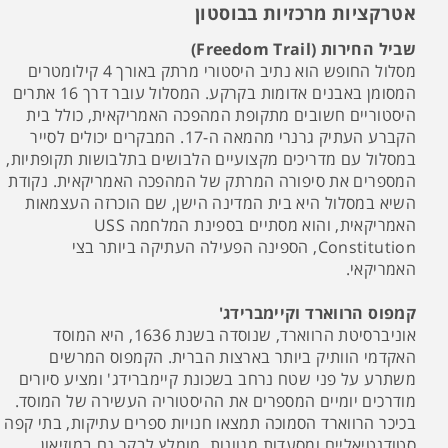
אטרקציות מרכזיות בבוסטון
שביל החירות (Freedom Trail)
מסלול החופש הוא נתיב היסטורי מרתק באורך 4 קילומטרים
המסומן באבנים אדומות בקרקע. המסלול עובר דרך 16 אתרים
היסטוריים חשובים מתקופת המהפכה האמריקאית, כולל בית
הקברע העתיק גרנרי מהמאה ה-17. המבקרים יכולים לסייר
במסלול עם מדריכים מקצועיים הלבושים בתלבושות תקופתיות,
המספרים את סיפורה המרתק של המהפכה האמריקאית. נקודת
השיא במסלול היא בית המדינה הישן, שם הוכרזה העצמאות
האמריקאית, והוא מסתיים בספינת המלחמה USS
Constitution, הספינה הפעילה העתיקה ביותר בצי
האמריקאי.
קמפוס הרווארד וקיימברידג'
אוניברסיטת הרווארד, שנוסדה בשנת 1636, היא המוסד
האקדמי הוותיק ביותר בארצות הברית. הקמפוס המרשים
משתרע על פני שטח נרחב בשכונת קיימברידג' ומציע סיורים
מודרכים יומיים המספרים את ההיסטוריה העשירה של המוסד.
בכיכר הרווארד הסמוכה תמצאו חנויות ספרים עתיקות, בתי קפה
סטודנטיאליים ומסעדות מגוונות. מומלץ לבקר גם במוזיאון