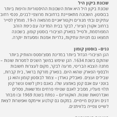
שכונת ביקון היל
שכונת ביקון היל היא אחת השכונות ההיסטוריות והיפות ביותר
בבוסטון. השכונה מתאפיינת ברחובות מרוצפי לבנים, פנסי רחוב
עתיקים ובתי מגורים ויקטוריאניים מהמאה ה-19. מומלץ לסייר
ברחוב אקורן הציורי, לבקר בבית המדינה עם כיפת הזהב
המפורסמת, ולטייל בפארק הציבורי בוסטון קומון. בשכונה
תמצאו גם חנויות עתיקות, גלריות אמנות ומסעדות יוקרה.
גנים– בוסטון קומון
הגן הציבורי הגדול ביותר במדינת מסצ'וסטס והוותיק ביותר
שהוקם בשנת 1634. הגן שימש במשך השנים למטרות שונות –
מחנה הצבא הבריטי, מרעה לבקר, מקום לעצרות חשובות
ולבסוף הפארק שהוא היום. בפארק מזרקת ברואר, בית קברות,
שבילים ועצים. פאבליק גארדן – צמוד לבוסטון קומון והוא גן
בוטני עם אגם קטן באמצע שלו. באגם ניתן לשוט וגשר קטן
תלוי מעליו, מסביב לאגם שטיחי פרחים ומדשאות, פסלים
ואנדרטאות שונות. האקווריום – נפתח בשנת 1969 ובו מבחר
דגים ויונקים מיימיים. במקום גם קולנוע איימקס ואפשרות לצאת
לשייט צפייה בלוויתנים.