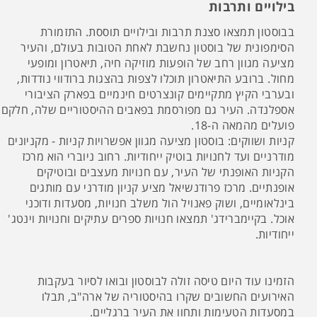
בילויים ותרבות
בבוסטון תמצאו סצנת תרבות ובילויים תוססת. התזמורת
הסימפונית של בוסטון נחשבת לאחת הטובות בעולם, והעיר
מציעה מגוון רחב של הופעות מוזיקה חיה, תיאטרון ומופעי
מחול. ברובע התיאטרון תוכלו לצפות בהצגות ברודווי נודדות,
ובערבי הקיץ מתקיימים קונצרטים חינמיים בפארק הציבורי
אספלנדה. העיר גם מפורסמת בפאבים ההיסטוריים שלה, חלקם
פועלים מהמאה ה-18.
קניות ושווקים: בוסטון מציעה מגוון אפשרויות קניות - מקניונים
מודרניים ועד לחנויות בוטיק ייחודיות. רחוב ניוברי הוא מרכז
הקניות האופנתי של העיר, עם חנויות מעצבים ובוטיקים
אופנתיים. מרכז פרודנשיאל מציע קניון מודרני עם מותגים
בינלאומיים, ושוק פאנויל הול משלב חנויות, מסעדות ודוכני
אוכל. בקיימברידג' תמצאו חנויות ספרים עתיקים וחנויות וינטג'
ייחודיות.
הזמינו עוד היום טיסה זולה לבוסטון ובואו לסיור בעקבות
האירועים החשובים שקרו בהיסטוריה של ארה"ב, תבלו
במסעדות הטעימות ותחוו את העיר ברגליים.