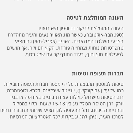
העונה המומלצת לטיסה
העונה המומלצת לביקור בבוסטון היא בסתיו
(ספטמבר-אוקטובר), כאשר מזג האוויר נעים והעיר מתהדרת
בצבעי השלכת המרהיבים. האביב (אפריל-מאי) גם מציע
טמפרטורות נוחות וצמחייה פורחת. הקיץ חם ולח, אך מושלם
לפעילויות חוץ וחוף, בעוד החורף קר עם שלג תכוף.
חברות תעופה וטיסות
טיסות לבוסטון מתבצעות על ידי מספר חברות תעופה מובילות
כמו אל על (עם קונקשן), יונייטד איירליינס, דלתא ולופטהנזה.
רוב הטיסות מישראל כוללות עצירת ביניים באירופה או בניו
יורק. זמן הטיסה הכולל נע בין 15-18 שעות, תלוי במסלול
ובחניית הביניים. נמל התעופה לוגן מציע שירותי תחבורה נוחים
למרכז העיר, וניתן להגיע בקלות לכל האטרקציות המרכזיות.