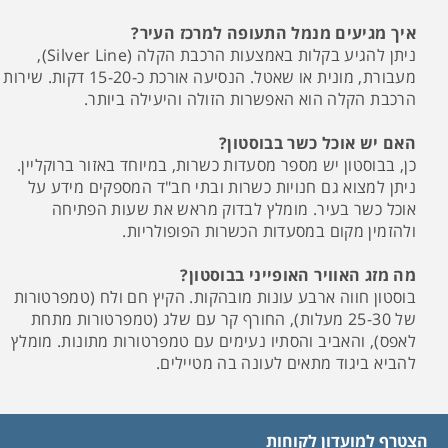
איך מגיעים מנמל התעופה למרכז העיר?
ניתן להגיע בקלות באמצעות הרכבת הקלה (Silver Line),
מעבורת, מונית או שאטל. הנסיעה אורכת כ-15-20 דקות. שירות
הרכבת הקלה הוא האפשרות הזולה והיעילה ביותר.
האם יש אוכל כשר בבוסטון?
כן, בבוסטון יש מספר מסעדות כשרות, במיוחד באזור ברוקליין.
ניתן למצוא גם חנויות כשרות ובתי חב"ד המספקים מידע על
אוכל כשר בעיר. מומלץ לבדוק מראש את שעות הפתיחה
ולהזמין מקום במסעדות הכשרות הפופולריות.
מה מזג האוויר האופייני בבוסטון?
בוסטון חווה ארבע עונות מובהקות. הקיץ חם ולח (טמפרטורות
של 25-30 מעלות), החורף קר עם שלג (טמפרטורות מתחת
לאפס), והאביב והסתיו נעימים עם טמפרטורות מתונות. מומלץ
להביא ביגוד מתאים לעונה בה מטיילים.
הצטרף למועדון לקוחות