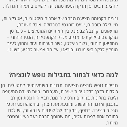
להציע, מכיכר סן מרקו המפורסמת ועד לשייט בתעלה הגדולה.
ונציה הקסומה מציעה מבחר של אתרים היסטוריים, אטרקציות,
חיי לילה תוססים, שייט רומנטי בגונדולה, אוכל משובח,
מוזיאונים וקרנבל צבעוני. בין האתרים המומלצים – כיכר סן
מרקו עם בזיליקת סן מרקו, מגדל הקמפניליה, הגטו היהודי +
המוזיאון היהודי, גשר ריאלטו, גשר האנחות ועוד ומחוץ לעיר
מומלץ לבקר באי מורנו ובוראנו, אליהם אפשר להגיע בשייט.
למה כדאי לבחור בחבילות נופש לונציה?
חבילות נופש לונציה מציעות יתרונות משמעותיים למטיילים. הן
כוללות בדרך כלל טיסות ישירות, העברות ימיות משדה התעופה
ולינה במלונות במיקום מרכזי. הזמנת חבילה חוסכת זמן רב
בתכנון וארגון החופשה, ומונעת את הצורך בחיפוש וסגירת כל
מרכיב בנפרד. בנוסף, במקרה של שינויים או בעיות, יש לכם
כתובת אחת לפנות אליה, מה שחוסך הרבה כאב ראש וסטרס
מיותר.