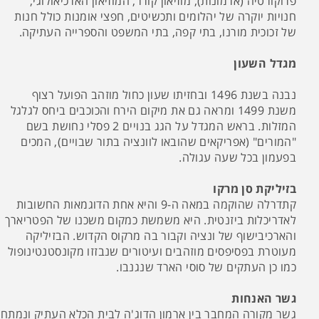
פרוקורטיה (ארמונות), מוזיאון קורר, המוזיאון הארכיאולוגי,
חנויות יוקרה של יהלומים ותכשיטים, חפצי אומנות כולל חנות
של זכוכית מורנו, בתי קפה, בתי המשפט והספרייה העתיקה.
מגדל השעון
נבנה בשנת 1496 ובחזיתו שעון כחול מוזהב הפועל רצוף
משנת 1499 ומראה גם את מיקום הירח והכוכבים ביחס לגלגל
המזלות. בראש המגדל על הגג בנויים 2 פסלי נחושת בשם
"המורים" (אפריקאים שהובאו לוונציה בתור שבויים), המכים
בפעמון בכל שעה עגולה.
בזיליקת סן מרקו
קתדרלה שהוקמה במאה ה-9 והיא אחת הדוגמאות החשובות
לאדריכלות ביזנטית. היא משמשת כמקום משכנו של הפטריארך
והארכיבישוף של ונציה וקבור בה מרקוס הקדוש. הבזיליקה
מעוטרת בפסיפסים מוזהבים ועיטורים שנבזזו מקונסטנטינופול
כמו כן העתקים של סוסי הארד שנגנבו.
גשר האנחות
גשר מקורה המחבר בין ארמון הדוג'ה לבית הכלא העתיק ונמתח