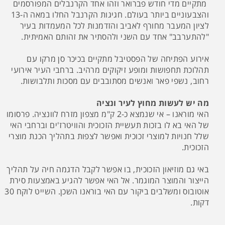
מתקיים מדי חודש פברואר וזהו אחד הקרנבלים המפורסמים
והצבעוניים ביותר בעולם. חגיגות הקרנבל החלו במאה ה-13
לציון המעבר מחורף לאביב והזדמנות לכל המעמדות בעיר
"להתערבב" אחד עם השני ולהסתיר את זהותם האמיתית.
אירוע הפתיחה של הפסטיבל מתקיים בכיכר סן מרקו עם
תהלוכת תחפושות ומופע זיקוקים מרהיב. ברחבי העיר אירועי
רחוב, נשפי פאר ואנשים מסתובבים עם מסכות ותלבושות.
מה יש לעשות מחוץ לעיר ונציה
האי מוראנו – אי שנמצא כ-2 ק"מ מצפון מזרח לוונציה. פרסומו
של האי בא לו בזכות תעשיית הזכוכית והוויטרז'ים וברחבי האי
שלל חנויות למוצרי זכוכית ואפשר לצפות בתהליך הכנת מוצרי
הזכוכית.
באי גם מוזיאון הזכוכית, בו אפשר לקבל הדגמה חיה על תהליך
הייצור והמוצר המוגמר. אל האי אפשר להגיע באמצעות סירת
אוטובוס ומשלבים ביקור עם האי בוראנו השכן. השייט לוקח 30
דקות.