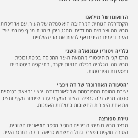
הדואומו של מילאנו
הקתדרלה הגותית המרהיבה היא סמלה של העיר, עם אדריכלות
מרשימה וצריחים מחודדים. מהגג ניתן ליהנות מנוף פנורמי של
העיר ובימים בהירים אף לראות את הרי האלפים.
גלריה ויטוריו עמנואלה השני
מרכז קניות היסטורי מהמאה ה-19 המכוסה בכיפת זכוכית
מרשימה. הגלריה מכילה חנויות יוקרה, בתי קפה היסטוריים
ומסעדות מפורסמות.
'הסעודה האחרונה' של דה וינצ'י
יצירת המופת המפורסמת של לאונרדו דה וינצ'י נמצאת בכנסיית
סנטה מריה דלה גרציה. הציור המקורי עבר שיחזור מקיף ומציג
את אחת היצירות החשובות בתולדות האמנות.
טירת ספורצה
מבצר מרשים מימי הביניים המכיל מספר מוזיאונים חשובים.
הטירה מוקפת בפארק גדול המשמש כריאה ירוקה במרכז העיר.