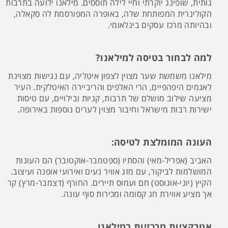
גותית, שופינג יוקרתי וחיי לילה תוססים. מילאנו ידועה בתרבות
הקולינרית המפותחת שלה, באופרה המפורסמת לה סקאלה,
ובהיותה מרכז עסקים בינלאומי.
למה לבחור בטיסה למילאנו?
מילאנו משמשת שער מצוין לצפון איטליה, עם נגישות מצוינת
לאגמים היפהפיים, הרי האלפים והריביירה האיטלקית. העיר
מציעה שילוב מושלם של תרבות, קניות ובילויים, עם טיסות
ישירות רבות מישראל וחיבור מצוין לערים נוספות באירופה.
העונה המומלצת לטיסה:
האביב (אפריל-מאי) והסתיו (ספטמבר-אוקטובר) הם העונות
המושלמות לביקור, עם מזג אוויר נעים ואירועי אופנה ועיצוב.
הקיץ (יוני-אוגוסט) חם ועמוס תיירים. החורף (דצמבר-מרץ) קר
אך מציע אווירת חג קסומה ומכירות סוף עונה.
אטרקציות מרכזיות במילאנו