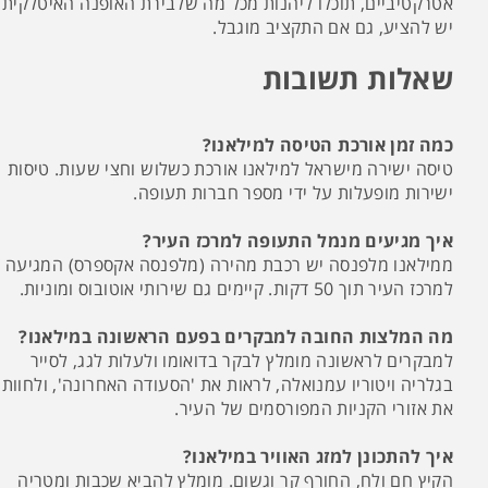
אטרקטיביים, תוכלו ליהנות מכל מה שלבירת האופנה האיטלקית
יש להציע, גם אם התקציב מוגבל.
שאלות תשובות
כמה זמן אורכת הטיסה למילאנו?
טיסה ישירה מישראל למילאנו אורכת כשלוש וחצי שעות. טיסות
ישירות מופעלות על ידי מספר חברות תעופה.
איך מגיעים מנמל התעופה למרכז העיר?
ממילאנו מלפנסה יש רכבת מהירה (מלפנסה אקספרס) המגיעה
למרכז העיר תוך 50 דקות. קיימים גם שירותי אוטובוס ומוניות.
מה המלצות החובה למבקרים בפעם הראשונה במילאנו?
למבקרים לראשונה מומלץ לבקר בדואומו ולעלות לגג, לסייר
בגלריה ויטוריו עמנואלה, לראות את 'הסעודה האחרונה', ולחוות
את אזורי הקניות המפורסמים של העיר.
איך להתכונן למזג האוויר במילאנו?
הקיץ חם ולח, החורף קר וגשום. מומלץ להביא שכבות ומטריה