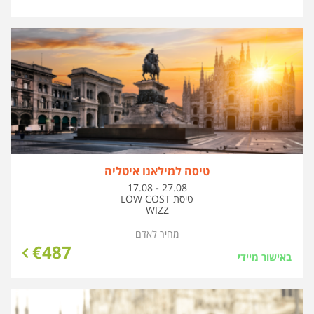
טיסה למילאנו איטליה
בין
17.08
-
27.08
התאריכים,
טיסת LOW COST
WIZZ
מחיר לאדם
€
487
באישור מיידי