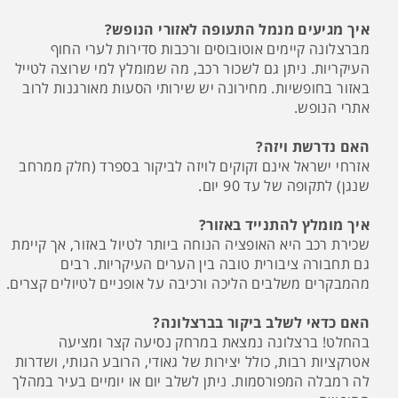
איך מגיעים מנמל התעופה לאזורי הנופש?
מברצלונה קיימים אוטובוסים ורכבות סדירות לערי החוף
העיקריות. ניתן גם לשכור רכב, מה שמומלץ למי שרוצה לטייל
באזור בחופשיות. מחירונה יש שירותי הסעות מאורגנות לרוב
אתרי הנופש.
האם נדרשת ויזה?
אזרחי ישראל אינם זקוקים לויזה לביקור בספרד (חלק ממרחב
שנגן) לתקופה של עד 90 יום.
איך מומלץ להתנייד באזור?
שכירת רכב היא האופציה הנוחה ביותר לטיול באזור, אך קיימת
גם תחבורה ציבורית טובה בין הערים העיקריות. רבים
מהמבקרים משלבים הליכה ורכיבה על אופניים לטיולים קצרים.
האם כדאי לשלב ביקור בברצלונה?
בהחלט! ברצלונה נמצאת במרחק נסיעה קצר ומציעה
אטרקציות רבות, כולל יצירות של גאודי, הרובע הגותי, ושדרות
לה רמבלה המפורסמות. ניתן לשלב יום או יומיים בעיר במהלך