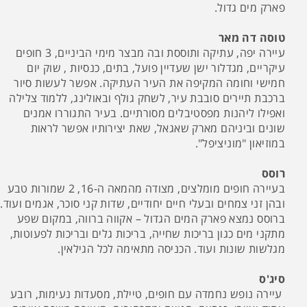
פארק מים גדול.
טוסה דה מאר
עיירה יפה, עתיקה ותוססת ובה מבצר מימי הביניים, 3 חופים
עיקריים, מגדלור ישן שעדיין פועל, בתים, כנסיות , שוק יום
חמישי וחומה המקיפה את העיר העתיקה. אפשר לעשות סיור
ברכבת תיירים סובבת עיר, לשחק גולף ובאולינג, ללמוד צלילה
ואפילו ליהנות מפסטיבלים מסורתיים. בעיר התגוררו אמנים
שונים וביניהם מארק שאגאל, שאת יצירותיו אפשר לראות
במוזיאון "מוניציפל".
רוסס
בעיירה חופים מומלצים, מצודה מהמאה ה-16, 2 שמורות טבע
ובהן זני צמחים ובעלי חיים יחודיים, שדות קני סוכר, אגמים ועוד.
ברוסס נמצא פארק המים הגדול – אקווה ברווה, במקום שפע
מתקני מים כגון בריכות שחייה, בריכות גלים ובריכות לפעוטות,
מגלשות שונות ועוד. הכניסה מתאימה לכל הגילאין.
סיג'ס
עיירה נופש נחמדה עם חופים, טיילת, מסעדות נעימות, רובע