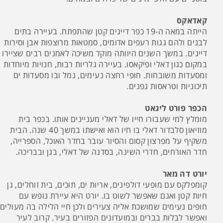
קאדאקס
הייתה במאה ה-19 כפר דייגים קטן שהתפתח. בעיירה בתים
לבנים ולהם גגות רעפים אדומים, סמטאות מרוצפות אבן וסירות
דייגים. במשך השנים היוותה מוקד משיכה לאמנים רבים שציירו
במקום כגון דאלי ופיקאסו. בעיירה גלריות רבות, חנויות מיוחדות
ומסעדות משובחות. חופי רחצה נעימים, נמל ובו מסעדות ים
תיכוניות וטראסות גפנים.
הכפר פורט ליגאט
מומלץ למי שעבורו חייו של דאלי מעניינים אותו. בכפר בית
מוזיאון סלבדור דאלי בו חיו הוא ואישתו במשך 40 שנה. הבית
משקיף על מפרצון קסום והסיור עובר בחדר האוכל, הספרייה,
חדר האורחים, חדרי השינה, בסדנה של דאלי, בגן ובבריכה.
יורט דה מאר
קומפלקס עם מופעי דולפינים, אריות ים, תוכים, בית זוחלים, גן
חיות קטן ואגם שאפשר לשוט בו. יורט היא עיירת נופש עם
חופים נעימים שמושכת אליה צעירים ולכן חיי הלילה בה מעולים
ואפשר לבלות בברים ובמועדונים הפזורים בעיר. קרוב לעיר