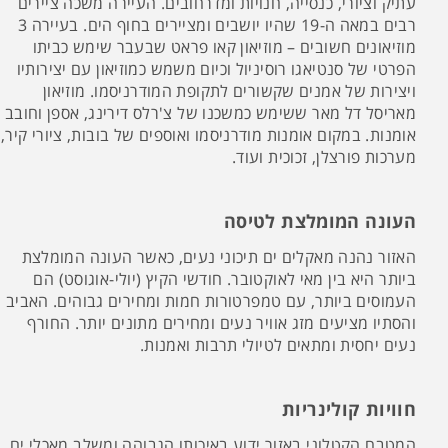
עתיק וציורי, כנסייה, חנויות ומדרחובים. העיירה משכה ציירים
רבים במאה ה-19 שהיו יושבים ומציירים בחוף הים. בעיירה 3
מוזיאונים חשובים – מוזיאון קאו פראט שבעבר שימש כביתו
הפרטי של סנטיאגו רוסיניול וכיום משמש כמוזיאון עם יצירותיו
ויצירות של אמנים שקשורים לתקופת המודרניסמו. מוזיאון
מאריסל דל מאר ששימש כמשכנו של צ'רלס דירינג, אספן וחובב
אומנות. במקום אומנות מודרניסמו ואוספים של בובות, ציורי קיר,
מערכות פורצלן, זכוכית ועוד.
העונה המומלצת לטיסה
האזור נהנה מאקלים ים תיכוני נעים, כאשר העונה המומלצת
ביותר היא בין מאי לאוקטובר. חודשי הקיץ (יולי-אוגוסט) הם
העמוסים ביותר, עם טמפרטורות חמות ומחירים גבוהים. האביב
והסתיו מציעים מזג אוויר נעים ומחירים מתונים יותר. החורף
נעים יחסית ומתאים לטיולי תרבות ואמנות.
חוויות קולינריות
המטבח הקטלוני באזור ידוע באיכותו הגבוהה ומשלב מאכלי ים