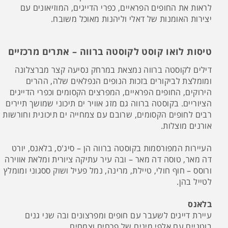
לראות את החופים הפראיים, כפרי הדייגים, המוזיאונים עם
יצירות האומנות של דאלי וליהנות מאוכל משובח.
טיסות לואו קוסט לקוסטה ברווה – אתרים מרכזיים
דילים לקוסטה ברווה נמצאת במרחק נסיעה קצר מברצלונה
ומומלצת לביקורים בזכות הנופים הנפלאים שלה, ההרים
הירוקים, החופים הפראיים, המפרצים הקסומים וכפרי הדייגים
הציוריים. בקוסטה ברווה גם מזג אוויר ים תיכוני שמושך תיירים
רבים לחופים הקסומים, שרובם עם צמחייה ים תיכונית וחורשות
אורנים מוצלות.
העיירות המפורסמות בקוסטה ברווה הן – סיג'ס, בלאנס, יורט
דה מאר, טוסה דה מאר – ובה עיר עתיקה ציורית ומלאת אווירה
ורוסס – חוף חולי, טיילת, מרינה, נמל פעיל ושוק ססגוני ומומלץ
לטייל בהן.
בלאנס
עיירת דייגים לשעבר עם חופים ומפרצונים ובה שני גנים
בוטניים עם אלפי מינים של פרחים וצמחים.