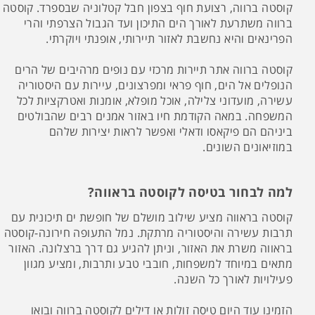
קוסטה ברווה, רצועת חוף בצפון חבל קטלוניה שבספרד. קוסטה
ברווה משתרעת לאורך הים התיכון ועד הגבול הצרפתי והרי
הפרינאים והיא נחשבת לאזור תיירותי, אופנתי ויוקרתי.
קוסטה ברווה אתר תיירות מרכזי עם נופים מרהיבים של הרים
הנופלים אל הים, חוף פראי ומפרצונים, עיירות עם היסטוריה
עשירה, מועדוני צלילה, אוכל מופלא, אומנות ואטרקציות לכל
המשפחה. במאה הקודמת חיו באזור אמנים רבים שהבולטים
ביניהם הם פיקאסו ודאלי ואפשר לראות יצירות שלהם
במוזיאונים השונים.
למה לבחור בטיסה לקוסטה בראווה?
קוסטה בראווה מציע שילוב מושלם של חופשת ים תיכונית עם
תרבות עשירה והיסטוריה מרתקת. נמל התעופה חירונה-קוסטה
בראווה משרת את האזור, וניתן להגיע גם דרך ברצלונה. האזור
מתאים במיוחד למשפחות, חובבי טבע ותרבות, ומציע מגוון
פעילויות לאורך כל השנה.
הזמינו עוד היום טיסה זולות או דילים לקוסטה ברווה ובואו