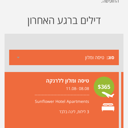
החופשה.
דילים ברגע האחרון
סוג
טיסה ומלון ללרנקה
$365
08.08 -11.08
Sunflower Hotel Apartments
3 לילות
לינה בלבד