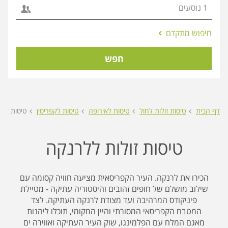
אפשרויות
חיפוש מתקדם
החיפוש
הנוספות
חפש
מוצגות
לפני
הכפתור
דף הבית
טיסות זולות לחול
טיסות לאירופה
טיסות לקפריסין
טיסות לל
טיסות זולות ללרנקה
הכירו את לרנקה. העיר הקפריסאית מציעה חוויה קסומה עם
שילוב מושלם של חופים זהובים והיסטוריה עתיקה - מטיילת
פיניקודס המרהיבה ועד מצודת לרנקה העתיקה. לצד
המטבח הקפריסאי המסורתי והיין המקומי, תוכלו ליהנות
מאגם המלח עם הפלמינגו, שוק העיר העתיקה ואווירה ים