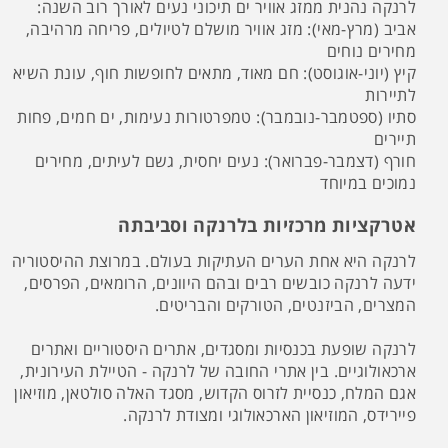
לרנקה נהנית ממזג אוויר ים תיכוני נעים לאורך רוב השנה:
אביב (מרץ-מאי): מזג אוויר מושלם לטיולים, פריחה מרהיבה,
מחירים נוחים
קיץ (יוני-אוגוסט): חם מאוד, מתאים לחופשות חוף, עונת השיא
לתיירות
סתיו (ספטמבר-נובמבר): טמפרטורות נעימות, ים חמים, פחות
תיירים
חורף (דצמבר-פברואר): נעים יחסית, גשם לעיתים, מחירים
נמוכים במיוחד
אטרקציות מרכזיות בלרנקה וסביבתה
לרנקה היא אחת הערים העתיקות בעולם. במרוצת ההיסטוריה
ידעה לרנקה כובשים רבים ובהם היוונים, הרומאים, הפרסים,
המצרים, הביזנטים, הטורקים והבריטים.
לרנקה שופעת בכנסיות ומסגדים, אתרים היסטוריים ואתרים
ארכאולוגיים. בין אתרי החובה של לרנקה - הטיילת העירונית,
אגם המלח, כנסיית לזרוס הקדוש, מסגד האלה סולטאן, מוזיאון
פיירידס, המוזיאון הארכאולוגי ומצודת לרנקה.