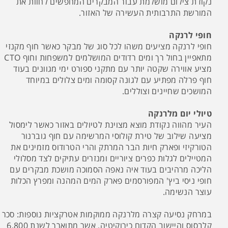
נקודת צילום מושלמת עבור המבקרים המחפשים לחוות את
המורשת התרבותית העשירה של האזור.
חופי לרנקה
חופי לרנקה מציעים משהו לכל סוג של מבקר כאשר חוף מקנזי
מתאפיין בחול רך ומים רדודים המושלמים למשפחות וחוף CTO
מציע אווירה שקטה יותר עם מתקני ספורט ימי מגוונים בעוד
חוף פרלה מפתיע עם לגונה קסומה ומים צלולים במיוחד
המושכים שחיינים וצוללים.
טיולי יום מלרנקה
העיר מהווה נקודת מוצא מצוינת לטיולים באזור כאשר לימסול
מציעה שילוב של טירת קולוסי המרשימה עם חוף גוברנור
הטורקיזי ופארק חיות הבר המרתק והרי הטרודוס מזמינים את
המטיילים לגלות כפרים ציוריים ומנזרים עתיקים לצד מסלולי
הליכה מרהיבים בעוד איה נאפה הסמוכה מושכת מבקרים עם
חופי ניסי ביץ' המפורסמים פארק המים המהנה ומפרץ הכלות
עוצר הנשימה.
במרחק נסיעה קצרה מלרנקה ממוקמות אטרקציות נוספות: סכר
קלבסוס והיישוב הקדום כירוקיטיה, אשר מתוארך לשנת 6,800