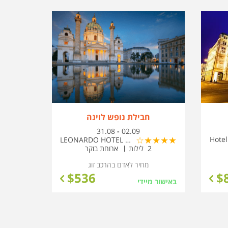
חבילת נופש לוינה
בין
31.08
-
02.09
התאריכים,
Hote
LEONARDO HOTEL VIENNA CITY WEST
2 לילות
ארוחת בוקר
מחיר לאדם בהרכב
זוג
$
536
$
באישור מיידי