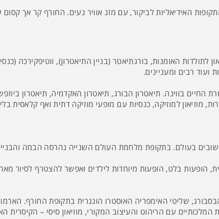
ופות האידיאליות לביקור, עם מזג אוויר נעים. החורף קר אך קסום ע
לתולדות האומנות, בורגתיאטר (בניין התיאטרון), ווטיפקירכה (כנסייה
 ועוד רבים ומעניינים.
ת החיים בווינה. תיאטרון הבורג, תיאטרון האקדמיה, תיאטרון ביוזפ
ת, מוזיאון למוזיקה, כנסיות עם מופעי מוזיקה דתית ואף קלאסית בלי
186 והוא נחשב לאחד החשובים בעולם. בתקופת מלחמת העולם השנייה נהרסה הבמה
 הופעות בלט, הופעות מיוחדות לילדים ואפשר להצטרף לסיור מאחו