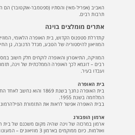
האביב (אפריל-מאי) והסתיו (ספטמבר-אוקטובר) הם התק
תרבות רבים.
אתרים מומלצים בוינה
קתדרלת סטפנוס הקדוש, בית האופרה הלאומי, המוזיאון 
המוזיאון להיסטוריה של הטבע, מגדל הדנובה, גן החיות
המוזיקה, התיאטרון והאופרה לוקחים חלק חשוב במסור
רבים – דוגמא לכך האופרה הממלכתית של וינה, תזמורו
ועבדו בעיר.
בית האופרה
בית האופרה נחנך בשנת 9
המלחמה בשנת 1955.
בבית האופרה אפשר לראות את התזמורת הפילהרמונית,
ארמון הופבורג
ואולמות. כיום ממוקמים בארמון 3 מוזיאונים – המעונות המלכותיים עם הריהוט והעיצוב המקורי, מוזיאון סיסי – הקיסרית האהובה ותערוכה של אוסף כלי הכסף המלכותי.