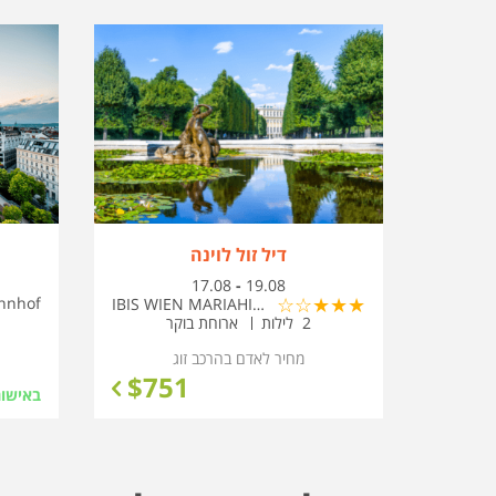
דיל זול לוינה
בין
17.08
-
19.08
התאריכים,
hnhof
IBIS WIEN MARIAHILF HOTEL
2 לילות
ארוחת בוקר
מחיר לאדם בהרכב
זוג
$
751
באישור