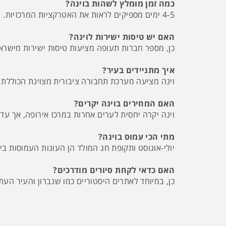
כמה זמן מומלץ לשהות בוינה?
4-5 ימים מספיקים לראות את האטרקציות המרכזיות. לחופשה מקיפה יותר, כולל טיולי יום לסביבה וביקור באירועי תרבות, מומלץ לתכנן שבוע.
האם יש טיסות ישירות לוינה?
כן, מספר חברות תעופה מציעות טיסות ישירות מישרא
איך מתניידים בעיר?
וינה מציעה מערכת תחבורה ציבורית מצוינת הכוללת מ
האם המחירים בוינה יקרים?
וינה יקרה יחסית לערים אחרות במרכז אירופה, אך עדי
מתי הכי עמוס בוינה?
יולי-אוגוסט ותקופת חג המולד הן העונות העמוסות בי
האם כדאי לקחת סיורים מודרכים?
כן, במיוחד לאתרים היסטוריים כמו שנברון והעיר הע