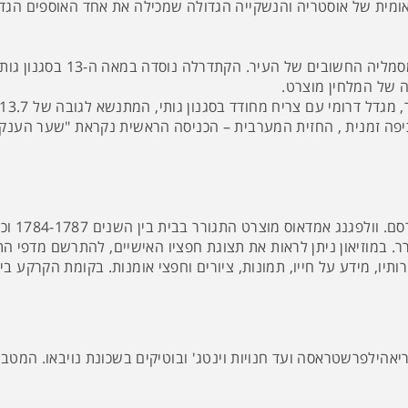
ומית של אוסטריה והנשקייה הגדולה שמכילה את אחד האוספים הגדולי
מקום מושבו של הארכיבישוף הקת
ה של המלחין מוצרט.
מחצית מהדרומי- 68 מטר, בקצהו כיפה זמנית , החזית המערבית – הכניסה הראשית נקר
ר בבית בין השנים 1784-1787 וכאן כתב את "נישואי פיגרו" ויצירות חשובות נוספות.
. במוזיאון ניתן לראות את תצוגת חפציו האישיים, להתרשם מדפי התו
ותיו, מידע על חייו, תמונות, ציורים וחפצי אומנות. בקומת הקרקע בי
מריאהילפרשטראסה ועד חנויות וינטג' ובוטיקים בשכונת נויבאו. המטב