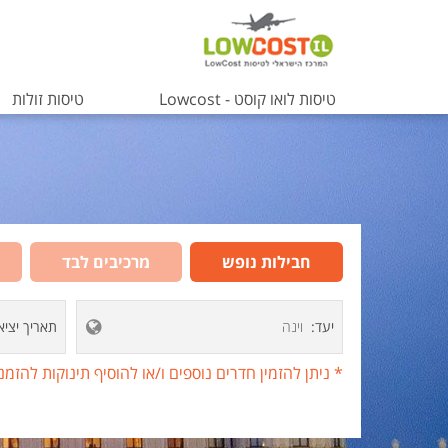
טיסות לואו קוסט - Lowcost
טיסות זולות
טיסות זולות
טיסות ברגע 
טיסות לרודוס
טיסות לפורטו
חבילות נופש
מרכיבים לבד
טיסות לכרתי
טיסות לקוס
הצג רשימת י
הקלד יעד או עבור לכפתור הבא לבחירת יעד מרשימה
יעד
תאריך יציא
טיסות לפראג
טיסות לפאפו
* ניתן להזמין חדרים נוספים ו/או להוסיף תינוקות להז
טיסות לאזרביי
טיסות לסנטור