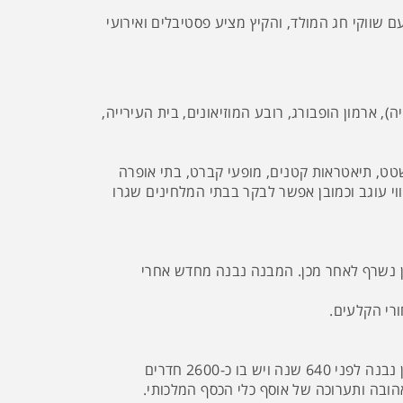
ם שווקי חג המולד, והקיץ מציע פסטיבלים ואירועי
), ארמון הופבורג, רובע המוזיאונים, בית העירייה,
שטט, תיאטראות קטנים, מופעי קברט, בתי אופרה
ווי עוגב וכמובן אפשר לבקר בבתי המלחינים שגרו
 והבניין נשרף לאחר מכן. המבנה נבנה מחדש אחרי
רי הקלעים.
ארמון במרכזה של וינה שהיה מקום משכנם של בית הבסבורג, שליטי האימפריה האוסטרו הונגרית בתקופת החורף. הארמון נבנה לפני 640 שנה ויש בו כ-2600 חדרים