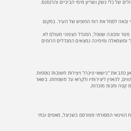
ם של כלי נשק ושריון מימי הביניים והרנסנס.
ולי של וינה ואחד מסמליה החשובים של העיר. הקתדרלה נוסדה במאה ה-13 בסגנון גותי ובאה לסמל את רוח החופש של העיר. במקום
לקתדרלה גג מרשים, מיוחד וצבעוני שאורכו 110 מטר, מגדל דרומי עם צריח מחודד בסגנון גותי, המתנשא לגובה של 13.7 מטר ומכונה שטפל, המגדל הצפוני מעולם לא
את "שער הענק" ומשמאלה ומימינה נמצאים המגדלים הרומים
וים, להאזין ליצירותיו ולקרוא על משפחתו. בשאר
ת קפה וחנות מזכרות.
ח הווינאי המסורתי מפורסם בשניצל, מאפים ובתי