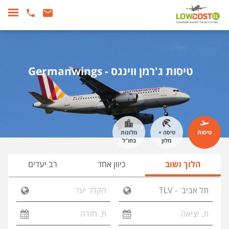
טיסות ג'רמן ווינגס - Germanwings
טיסות
טיסה +
מלונות
מלון
בחו"ל
הלוך ושוב
כיוון אחד
רב יעדים