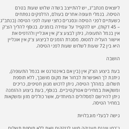
ליוצאים מנתב"ג, יש להתייצב בשדה שלוש שעות בטרם
הטיסה. בנמלי תעופה אחרים בעולם, הדלפקים נפתחים
כשעתיים לפני הטיסה ונסגרים כחצי שעה לפני הטיסה (בנתב"ג
– 45 דקות). יש להקפיד על עמידה בזמנים. בנוסף להליך הצ'ק
אין בנמל התעופה, ניתן לבצע צ'ק אין אונליין ולהדפיס את
אישור העליה למטוס. מסגרת הזמנים לביצוע צ'ק אין אונליין
היא בין 72 שעות לשלוש שעות לפני הטיסה.
הושבה
בעת ביצוע הצ'ק אין (בין אם באינטרנט או בנמל התעופה),
ניתנת לך האפשרות לבחור את מקום מושבך, ללא תוספת
תשלום. במהלך הטיסה, ניתן לרכוש מגוון חטיפים, כריכים
ומשקאות במחירים אטרקטיביים. בנוסף, בעת ביצוע ההזמנה
ניתן להירשם למסלולים המיוחדים, אשר כוללים מזון ומשקאות
במחיר הטיסה.
גישה לבעלי מוגבלויות
ג'רמן ווינגס מעניקה סיוע לנזקקים וזאת ללא תוספת תשלום.