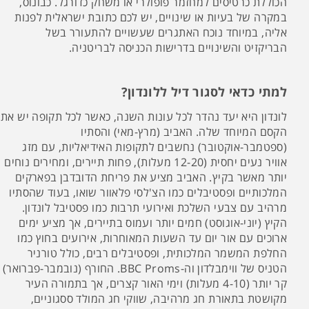
הכוללת כרטיסים למחזמר פופולרי או משחק כדורגל. כבונוס,
במקרה של בעיות או שינויים, יש לכם כתובת ישראלית לפנות
אליה, במיוחד נוכח האתגרים שעשויים להתעורר בשל
הבריקזיט והשינויים בדרישות הכניסה לבריטניה.
למתי כדאי לסגור דיל ללונדון?
לונדון היא יעד נהדר לכל עונות השנה, כאשר לכל תקופה יש את
הקסם המיוחד שלה. האביב (מרץ-מאי) והסתיו
(ספטמבר-אוקטובר) נחשבים לתקופות האידיאליות, עם מזג
אוויר נעים יחסית (12-20 מעלות), פחות תיירים, ומחירים נוחים
יותר מאשר בקיץ. האביב מציע את פריחת הדובדבן בפארקים
המלכותיים ופסטיבלים כמו הצ'לסי פלאוור שואו, בעוד שהסתיו
מרהיב עם צבעי השלכת ואירועי תרבות כמו פסטיבל לונדון.
הקיץ (יוני-אוגוסט) חמים יותר ועמוס בתיירים, אך מציע ימים
ארוכים עם אור יום עד השעות המאוחרות, אירועים בחוץ כמו
החלפת המשמר המלכותית, ופסטיבלים רבים, כולל טורניר
הטניס של ווימבלדון וה-BBC Proms. החורף (נובמבר-פברואר)
קר יותר (4-10 מעלות) וימי האור קצרים, אך בתמורה העיר
מקושטת בתאורת חג מרהיבה, שווקי חג המולד ססגוניים,