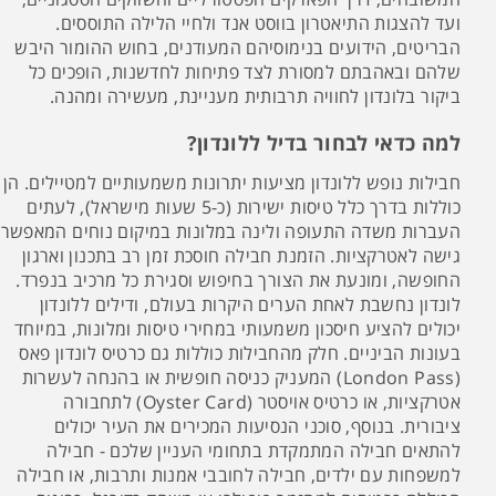
ועד להצגות התיאטרון בווסט אנד ולחיי הלילה התוססים.
הבריטים, הידועים בנימוסיהם המעודנים, בחוש ההומור היבש
שלהם ובאהבתם למסורת לצד פתיחות לחדשנות, הופכים כל
ביקור בלונדון לחוויה תרבותית מעניינת, מעשירה ומהנה.
למה כדאי לבחור בדיל ללונדון?
חבילות נופש ללונדון מציעות יתרונות משמעותיים למטיילים. הן
כוללות בדרך כלל טיסות ישירות (כ-5 שעות מישראל), לעתים
העברות משדה התעופה ולינה במלונות במיקום נוחים המאפשר
גישה לאטרקציות. הזמנת חבילה חוסכת זמן רב בתכנון וארגון
החופשה, ומונעת את הצורך בחיפוש וסגירת כל מרכיב בנפרד.
לונדון נחשבת לאחת הערים היקרות בעולם, ודילים ללונדון
יכולים להציע חיסכון משמעותי במחירי טיסות ומלונות, במיוחד
בעונות הביניים. חלק מהחבילות כוללות גם כרטיס לונדון פאס
(London Pass) המעניק כניסה חופשית או בהנחה לעשרות
אטרקציות, או כרטיס אויסטר (Oyster Card) לתחבורה
ציבורית. בנוסף, סוכני הנסיעות המכירים את העיר יכולים
להתאים חבילה המתמקדת בתחומי העניין שלכם - חבילה
למשפחות עם ילדים, חבילה לחובבי אמנות ותרבות, או חבילה