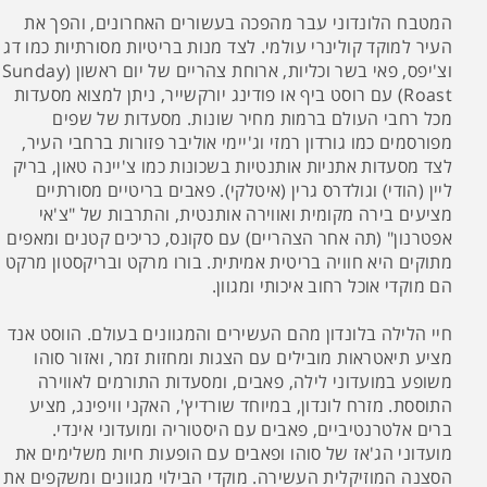
המטבח הלונדוני עבר מהפכה בעשורים האחרונים, והפך את
העיר למוקד קולינרי עולמי. לצד מנות בריטיות מסורתיות כמו דג
וצ'יפס, פאי בשר וכליות, ארוחת צהריים של יום ראשון (Sunday
Roast) עם רוסט ביף או פודינג יורקשייר, ניתן למצוא מסעדות
מכל רחבי העולם ברמות מחיר שונות. מסעדות של שפים
מפורסמים כמו גורדון רמזי וג'יימי אוליבר פזורות ברחבי העיר,
לצד מסעדות אתניות אותנטיות בשכונות כמו צ'יינה טאון, בריק
ליין (הודי) וגולדרס גרין (איטלקי). פאבים בריטיים מסורתיים
מציעים בירה מקומית ואווירה אותנטית, והתרבות של "צ'אי
אפטרנון" (תה אחר הצהריים) עם סקונס, כריכים קטנים ומאפים
מתוקים היא חוויה בריטית אמיתית. בורו מרקט ובריקסטון מרקט
הם מוקדי אוכל רחוב איכותי ומגוון.
חיי הלילה בלונדון מהם העשירים והמגוונים בעולם. הווסט אנד
מציע תיאטראות מובילים עם הצגות ומחזות זמר, ואזור סוהו
משופע במועדוני לילה, פאבים, ומסעדות התורמים לאווירה
התוססת. מזרח לונדון, במיוחד שורדיץ', האקני וויפינג, מציע
ברים אלטרנטיביים, פאבים עם היסטוריה ומועדוני אינדי.
מועדוני הג'אז של סוהו ופאבים עם הופעות חיות משלימים את
הסצנה המוזיקלית העשירה. מוקדי הבילוי מגוונים ומשקפים את