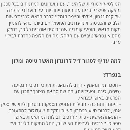
המולטי-קולטוריות של העיר, עם מועדונים המתמחים בכל סגנון
מוזיקה אפשרי וברים עם תימות ייחודיות. על מועדוני היוקרה
של קנסינגטון, צ'לסי ומייפר מומלץ לברר מראש לגבי דרישות
הלבוש והכניסה, ולמועדונים הפופולריים ביותר כדאי להזמין
מקום מראש. מופעי קומדיה שהבריטים אוהבים כל כך, בחלק
מהם אינטראקטיביים עם הקהל, מהווים חלופה נהדרת לבילוי
ערב.
למה עדיף לסגור דיל ללונדון מאשר טיסה ומלון
בנפרד?
- חסכון זמן ומאמץ - החבילה מאגדת את כל רכיבי הנסיעה
(טיסה, לינה, ופעילויות), מה שחוסך את הצורך לתכנן את
הפרטים באופן עצמאי.
- ביטחון ותמיכה - חבילות הנופש מספקות ביטחון וליווי של ספק
אמין, לרבות סיוע בפתרון בעיות ותקלות שעלולות להתעורר.
- התאמה אישית - ניתן להרכיב חבילות המותאמות באופן
ספציפי לצרכים ולעדפות האישיות, החל ממיקום הלינה ועד
לפעילויות המוצעות.