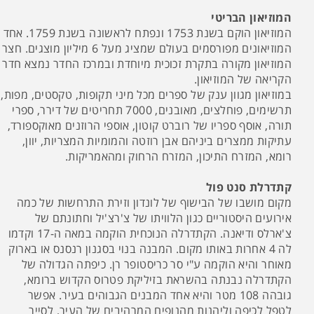
המוזיאון הבריטי
המוזיאון הוקם בשנת 1753 ונפתח לראשונה בשנת 1759. אחד
המוזיאונים מפורסמים בעולם שמציג מעל 6 מיליון מוצגים. חצר
המוזיאון מקורה בתקרת זכוכית מיוחדת ובמרכז החדר נמצא חדר
הקריאה של המוזיאון.
במוזיאון מגוון ענק של ספרים מכל מיני תקופות, טקסטים, מפות,
תרשימים, פוחלצים, מאובנים, 7000 תחריטים של דירר, ספרי
תורה, אוסף ספריו של רוברט קוטון, אוספי הרוזנים מאוקספורד,
עתיקות ממצרים ביניהם אבן רוזטה והמומיות המצריות, יוון,
רומא, המזרח התיכון, המזרח הרחוק ומהאמריקות.
קתדרלת סנט פול
מקום מושבו של הבישוף של לונדון וזירת התרחשות של כמה
אירועים היסטוריים כגון הלוויתו של צ'רצ'יל וחתונתם של
צ'ארלס ודיאנה. הקתדרלה הנוכחית הוקמה במאה ה-17 וקדמו
לה 4 אחרות באותו מקום. המבנה בנוי בסגנון רנסנס או בארוק
מאוחר והיא הוקמה ע"י סר כריסטופר רן. כיפתה הגדולה של
הקתדרלה נבנתה בהשראת בזיליקת פטרוס הקדוש ברומא,
גובהה 108 מטר והיא אחד המבנים הגבוהים בעיר. אפשר
לטפל לכיפה וליהנות מהנופים המרהיבים של העיר, לסייר