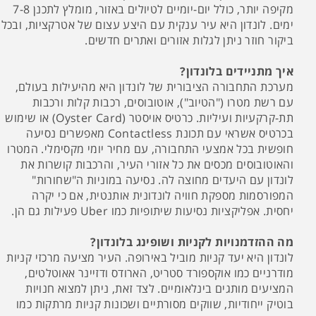
מקיפה יותר, כולל יום-יומיים לטיולים באזור, מומלץ לתכנן 7-8
ימים. לונדון היא עיר ענקית עם היצע עצום של אטרקציות, ובכל
ביקור חוזר ניתן לגלות אזורים ואתרים חדשים.
איך מתניידים בלונדון?
מערכת התחבורה הציבורית של לונדון היא מהיעילות בעולם,
עם רשת מטרו ("הטיוב"), אוטובוסים, רכבות קלות ורכבות
תת-קרקעיות ועיליות. כרטיס אויסטר (Oyster Card) או שימוש
בכרטיס אשראי עם תכונת Contactless מאפשרים נסיעה
חופשית בכל אמצעי התחבורה, עם מחיר יומי מקסימלי. המטרו
והאוטובוסים מכסים את כל אזורי העיר, והרכבות קושרות את
לונדון עם היעדים מחוצה לה. נסיעה במוניות ה"שחורות"
המפורסמות מספקת חוויה לונדונית אותנטית, אם כי יקרה
יחסית. אפליקציות נסיעות שיתופיות כמו Uber פעילות גם הן.
מה ההזדמנויות לקניות ושופינג בלונדון?
לונדון היא יעד קניות מוביל באירופה. העיר מציעה מרכזי קניות
מודרניים כמו אוקספורד סטריט, הארודס ודזיינר אאוטלטים,
המציעים מותגים בינלאומיים. לצד זאת, ניתן למצוא חנויות
בוטיק ייחודיות, שווקים מסורתיים ושכונות קניות מרתקות כמו