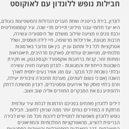
חבילות נופש ללונדון עם לאוקוסט
לונדון, בירת בריטניה ואחת הערים הגדולות והמשפיעות בעולם,
היא יעד חלומי עבור מיליוני תיירים מדי שנה. עיר קוסמופוליטית
ורבת פנים זו מציעה שילוב מושלם של היסטוריה עשירה,
תרבות מגוונת, אדריכלות מרשימה, חיי לילה תוססים, ושלל
אטרקציות לכל גיל ותחום עניין. בין אם מדובר בארמונות
מלכותיים, מוזיאונים עולמיים, פארקים מרהיבים, תיאטראות
ומחזות זמר, קניות ברחובות אוקספורד וקנסינגטון, או חקירת
השכונות הייחודיות והמגוונות - לונדון מציעה חוויה עשירה
ובלתי נשכחת לכל מבקר. עם מזג אוויר נעים יחסית לאורך
השנה (אם כי גשום לעתים), מערכת תחבורה ציבורית יעילה,
וזרם בלתי פוסק של אירועים ופסטיבלים, לונדון ממשיכה לרתק
ולהפתיע גם את המבקרים החוזרים אליה שוב ושוב.
דילים ללונדון פותחים בפניכם הזדמנות לגלות עיר עולמית
מרתקת זו במחירים נוחים יותר ממה שניתן לחשוב. חבילות
נופש ללונדון מאפשרות למטיילים ליהנות מכל מה שיש לבירה
הבריטית להציע, מהאטרקציות המלכותיות והמוזיאונים
המשובחים, דרך הפארקים הפסטורליים והשווקים הססגוניים,