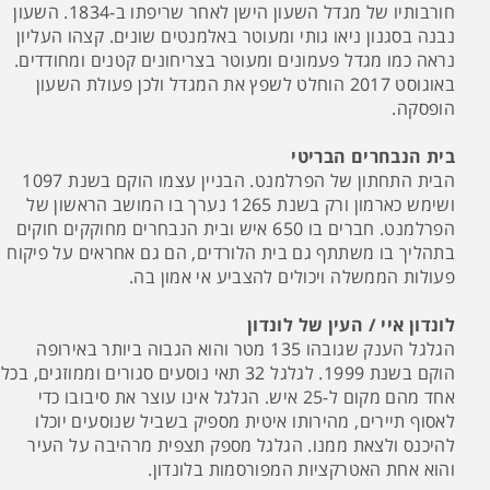
חורבותיו של מגדל השעון הישן לאחר שריפתו ב-1834. השעון
נבנה בסגנון ניאו גותי ומעוטר באלמנטים שונים. קצהו העליון
נראה כמו מגדל פעמונים ומעוטר בצריחונים קטנים ומחודדים.
באוגוסט 2017 הוחלט לשפץ את המגדל ולכן פעולת השעון
הופסקה.
בית הנבחרים הבריטי
הבית התחתון של הפרלמנט. הבניין עצמו הוקם בשנת 1097
ושימש כארמון ורק בשנת 1265 נערך בו המושב הראשון של
הפרלמנט. חברים בו 650 איש ובית הנבחרים מחוקקים חוקים
בתהליך בו משתתף גם בית הלורדים, הם גם אחראים על פיקוח
פעולות הממשלה ויכולים להצביע אי אמון בה.
לונדון איי / העין של לונדון
הגלגל הענק שגובהו 135 מטר והוא הגבוה ביותר באירופה
הוקם בשנת 1999. לגלגל 32 תאי נוסעים סגורים וממוזגים, בכל
אחד מהם מקום ל-25 איש. הגלגל אינו עוצר את סיבובו כדי
לאסוף תיירים, מהירותו איטית מספיק בשביל שנוסעים יוכלו
להיכנס ולצאת ממנו. הגלגל מספק תצפית מרהיבה על העיר
והוא אחת האטרקציות המפורסמות בלונדון.