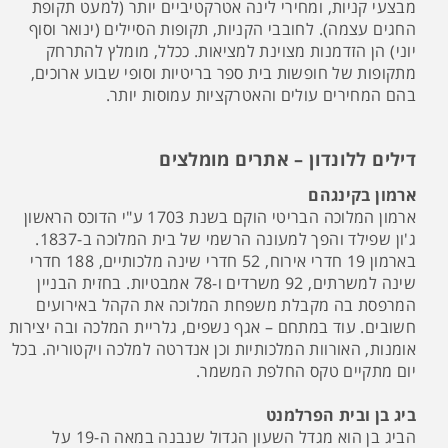
מבצעי קניות, ומחירי לינה אטרקטיביים יותר (למעט תקופת
החגים עצמה). לחובבי הקניות, תקופות הסיילים (ינואר וסוף
יוני) הן הזדמנות מצוינת למציאות. ככלל, מומלץ להתרחק
מתקופות של חופשות בית ספר בריטיות וסופי שבוע ארוכים,
בהם המחירים עולים והאטרקציות עמוסות יותר.
דילים ללונדון – אתרים מומלצים
ארמון בקינגהם
ארמון המלוכה הבריטי הוקם בשנת 1703 ע"י הדוכס הראשון
ג'ון שפילד והפך למעונה הרשמי של בית המלוכה ב-1837.
בארמון 19 חדרי אירוח, 52 חדרי שינה מלכותיים, 188 חדרי
שינה למשרתים, 92 משרדים ו-78 אמבטיות. בחזית הבניין
המרפסת בה מקבלת משפחת המלוכה את הקהל באירועים
חשובים. עוד במתחם – אגף נשפים, גלריית המלכה ובה יצירות
אומנות, האורוות המלכותיות וכן אנדרטה למלכה ויקטוריה. בכל
יום מתקיים טקס החלפת המשמר.
ביג בן ובית הפרלמנט
הביג בן הוא מגדל השעון הגדול שנבנה במאה ה-19 על