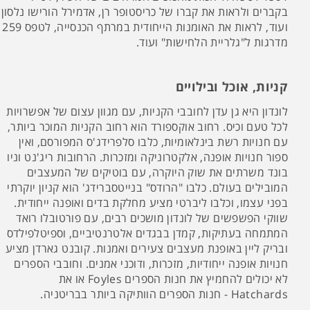
בקברים ולראות את קברו של כריסטופר רן, אדמירל הורישו נלסון
ועוד, לראות את האומנות הייחודית במרתף הכנסייה, לטפס 259
מדרגות ל"גלריית הלחישות" ועוד.
קניות, אוכל ובילויים
לונדון היא גן עדן לחובבי הקניות, עם מגוון עצום של אפשרויות
לכל טעם וכיס. רחוב אוקספורד הוא רחוב הקניות המוכר ביותר,
עם חנויות רשת בינלאומיות, כלבו סלפרידג'ס המפורסם, ואין
ספור חנויות אופנה, אלקטרוניקה ומזכרות. הרחובות ריג'נט וניו
בונד משרתים את שוק היוקרה, עם בוטיקים של המעצבים
המובילים בעולם. כלבו "הרודס" בנייטסברידג' הוא קניון יוקרתי
בפני עצמו, וכלבו ליברטי מציע מחלקת בדים ואופנה ייחודית.
שווקי הפשפשים של לונדון מושכים רבים, עם פורטובלו רואד
המתמחה בעתיקות, קמדן בבגדים אלטרנטיביים, וספיטלפילדס
ובריק ליין באופנת מעצבים צעירים ואמנות. קובנט גארדן מציע
חנויות אופנה ייחודיות, מזכרות, ודוכני אמנים. וחובבי הספרים
לא יכולים להחמיץ את חנות הספרים Foyles או את
Hatchards - חנות הספרים הוותיקה ביותר בבריטניה.