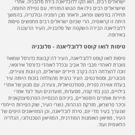
ישראלים רבים, הוא הקו ללובליאנה בירת סלובניה. אחרי
שישראלים רבים גילו את הגוש המזרחי, עם נפילת החומה,
תחילה בודפשט ופראג, ולאחר מכן רומניה ובולגריה, בהמשך
היתה זו קרואטיה, הרי שכיום ישראלים רבים מחפשים טיסות
ללובליאנה הבירה השקטה של סלובניה, העיר הרעננה
באירופה.
טיסות לואו קוסט ללובליאנה - סלובניה
טיסות לואו קוסט ללובליאנה, העיר לה קבוצת כדורסל שמאוד
מוכרת לאוהדי מכבי תל אביב ובכלל לאוהדי כדורסל אירופאי,
זוכה להצלחה רבה בקרב תיירים ישראלים, הן זוגות צעירים,
מבוגרים, וסטודנטים. העיר נהנית מהצלחה בזכות היותה עיר
בעלת אווירה כפרית, סטודנטיאלית, צעירה, עם מגוון של אתרי
בילויים, כגון בתי קפה, מסעדות, מועדונים ועוד לצד אתרי
תיירות ואתרים היסטוריים, ביניהם הכנסייה הפרנסיצנקאנית
וכיכר פרשראן, מזרקת הנהרות, גשרי העיר, שוק הפירות הייחודי
שנערך בעיר מדי יום, טירת לובליאנה, וכן המוזיאונים היפים של
העיר, מוזיאון האומנות המודרנית, המוזיאון הטכנולוגי, הגלריה
הלאומית ועוד.