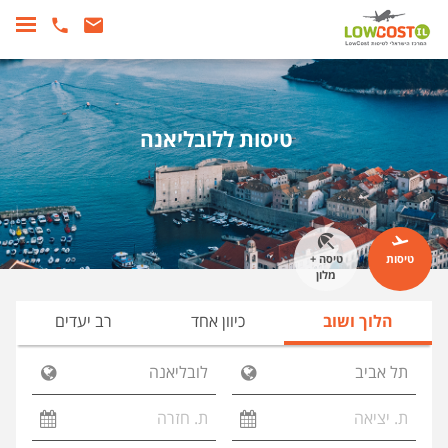
טיסות ללובליאנה
טיסות
טיסה +
מלון
הלוך ושוב
כיוון אחד
רב יעדים