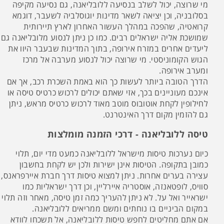
מי שרוצה, יכול לשלב בנסיעה ללובליאנה, גם נסיעה מקיפה
בסלובניה, וכן יציאה לשאר מדינות יוגוסלביה לשעבר, דוגמא
קרואטיה, שהפכה במהלך העשור האחרון לארץ תיירותית
שמושכת אליה ישראלים רבים. כמו כן ניתן לנסוע מלובליאנה גם
ליעדים אחרים במזרח אירופה, בתוך המדינות שבעבר היוו את
הגוש הקומוניסטי. מי שרוצה יכול לנסוע מערבה אל מרכז
ומערב אירופה.
הדרך הטובה ביותר לעשות כך הוא באמת השכרת רכב, אך אם
אינכם מעוניינים בכך, אזי שאתם יכולים לרכוש כרטיס טיסה או
לחילופין לקחת אוטובוס מוטב מאוד לרכוש כרטיס מראש, ניתן
גם להזמין מקום דרך האינטרנט.
טיסה ללובליאנה - דרכי הזמנה מומלצות
כיום נערכות טיסות מישראל ללובליאנה כמעט מדי יום, תלוי
כמובן בתקופה. הטיסות אינן ישירות ולכן יש לקחת בחשבון
עצירה בערים אחרות. ניתן למצוא טיסות דרך חברת איירפראנס,
סוויס, לופטאנזה, אוסטריה איירליין, וכן דרך ישראליות כמו
ישראייר ואל על. לא ניתן להעריך כמה זמן טיסה, מאחר וזה תלוי
במקום הביניים בו נוחתים ומשם ממריאים ללובליאנה.
אם אתם מחליטים לחפש טיסות ללובליאנה, אל תשכחו לוודא