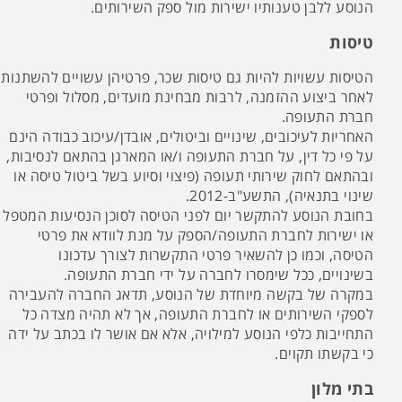
הנוסע ללבן טענותיו ישירות מול ספק השירותים.
טיסות
הטיסות עשויות להיות גם טיסות שכר, פרטיהן עשויים להשתנות
לאחר ביצוע ההזמנה, לרבות מבחינת מועדים, מסלול ופרטי
חברת התעופה.
האחריות לעיכובים, שינויים וביטולים, אובדן/עיכוב כבודה הינם
על פי כל דין, על חברת התעופה ו/או המארגן בהתאם לנסיבות,
ובהתאם לחוק שירותי תעופה (פיצוי וסיוע בשל ביטול טיסה או
שינוי בתנאיה), התשע"ב-2012.
בחובת הנוסע להתקשר יום לפני הטיסה לסוכן הנסיעות המטפל
או ישירות לחברת התעופה/הספק על מנת לוודא את פרטי
הטיסה, וכמו כן להשאיר פרטי התקשרות לצורך עדכונו
בשינויים, ככל שימסרו לחברה על ידי חברת התעופה.
במקרה של בקשה מיוחדת של הנוסע, תדאג החברה להעבירה
לספקי השירותים או לחברת התעופה, אך לא תהיה מצדה כל
התחייבות כלפי הנוסע למילויה, אלא אם אושר לו בכתב על ידה
כי בקשתו תקוים.
בתי מלון