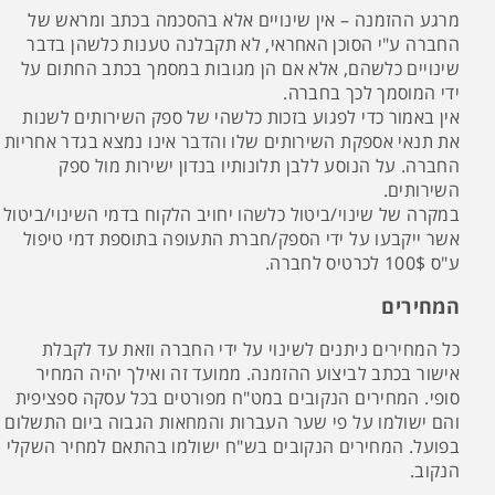
מרגע ההזמנה – אין שינויים אלא בהסכמה בכתב ומראש של
החברה ע"י הסוכן האחראי, לא תקבלנה טענות כלשהן בדבר
שינויים כלשהם, אלא אם הן מגובות במסמך בכתב החתום על
ידי המוסמך לכך בחברה.
אין באמור כדי לפגוע בזכות כלשהי של ספק השירותים לשנות
את תנאי אספקת השירותים שלו והדבר אינו נמצא בגדר אחריות
החברה. על הנוסע ללבן תלונותיו בנדון ישירות מול ספק
השירותים.
במקרה של שינוי/ביטול כלשהו יחויב הלקוח בדמי השינוי/ביטול
אשר ייקבעו על ידי הספק/חברת התעופה בתוספת דמי טיפול
ע"ס 100$ לכרטיס לחברה.
המחירים
כל המחירים ניתנים לשינוי על ידי החברה וזאת עד לקבלת
אישור בכתב לביצוע ההזמנה. ממועד זה ואילך יהיה המחיר
סופי. המחירים הנקובים במט"ח מפורטים בכל עסקה ספציפית
והם ישולמו על פי שער העברות והמחאות הגבוה ביום התשלום
בפועל. המחירים הנקובים בש"ח ישולמו בהתאם למחיר השקלי
הנקוב.