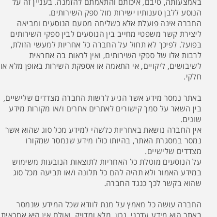
באמצעותה, טיבם, איכותם והתאמתם להזמנה. בעניין זה על
הנוסע ללבן טענותיו ישירות מול ספק השירותים.
החברה אינה פועלת אלא כשליחה מטעם הנוסעים ומביאה
ליצירת קשר משפטי מחייב בין הנוסעים לבין ספקי השירותים
בפועל. לפיכך לא תחול על החברה כל אחריות למעשי הזולת,
לרבות אלו של ספקי השירותים, ואין לראות בה אחראית
לשיבושים, ליקויים, אי התאמה או אספקת השירות באופן מלא או
חלקי.
באתר נמסר מידע אשר הגיע לרשות החברה מצדדים שלישיים,
בין השאר על סמך קישורים לאתרים אחרים ו/או מקורות מידע
שונים.
אין החברה נושאת באחריות כלשהי למידע מכל סוג שהוא אשר
נמסר במסגרת האתר, בהיותו כולו מידע שנמסר שמקורו
מצדדים שלישיים.
על הנוסעים מוטלת כל האחריות לתוצאות הנובעות משימוש
במידע האמור ולא תהיה להם כל תלונה ו/או תביעה מכל סוג
שהוא בקשר לכך כנגד החברה.
החברה עושה כל מאמץ על מנת לוודא שכל המידע שנמסר
באתר הוא מידע עדכני, נכון, מלא ומדויק, ואולם אין היא אחראית