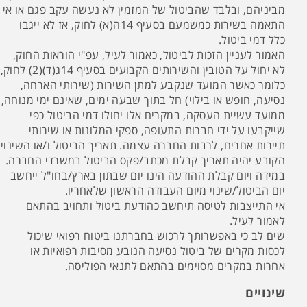
מביניהם, ובלבד שהביטול של המזמין לא נעשה עקב פגם או אי
התאמה בשירות כמשמעם בסעיף 14ה(א) לחוק, אז לא ייגבו
כלל דמי ביטול.
האמור לעניין הזכות לביטול, כאמור לעיל, עפ"י הוראות החוק,
לא יחול על הטובין והשירותים הקבועים בסעיף 14ג(ד)(2) לחוק,
כלומר כאשר המועד שנקבע למתן השירות (שירותי הארחה,
נסיעה, חופש או בילוי) חל בתוך שבעה ימים, שאינם ימי מנוחה,
ממועד עשיית העסקה, במקרים אלו יחולו דמי הביטול כפי
שייקבעו על ידי חברות התעופה, ספקי המלונות או שירותי
תיירות אחרים, לרבות החברה עצמה. תאריך הביטול ו/או השינוי
הקובע יהיה תאריך קבלת מכתב/פקס הביטול במשרדי החברה.
במידה ויום קבלת ההודעה הינו יום שבתון בארץ/בחו"ל ייחשב
יום הביטול/שינוי מיום העבודה הראשון שלאחריו.
אי התייצבות לטיסה תיחשב כהודעת ביטול ותחויב בהתאם
לאמור לעיל.
שים לב כי באפשרותך לרכוש בחברתנו ביטוח רפואי שיכול
לכסות מקרים של ביטול נסיעה הנובע מסיבות רפואיות או
אחרות במקרים מסוימים בהתאם לתנאי הפוליסה.
שינויים