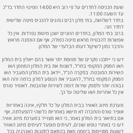
שעת הכניסה לחדרים על פי רוב היא 14:00 הפינוי החדר בד"כ
עד השעה 11:00.
בחדר לשלושה, בתי מלון רבים נוהגים להכניס מיטה שלישית
לחדר זוגי.
ברוב בתי המלון, בחדרים הזוגיים ישנן מיטות נפרדות. אין כל
אפשרות להבטיח מראש מיטה כפולה, אף אם הוזמנה מראש
והדבר נתון לשיקול דעתו הבלעדי של המלון.
דעו כי ייתכנו מקרים של תפוסת יתר אשר בהם ייאלץ בית המלון
ו/או הספק המקומי בחו"ל, לשנות את בית המלון המוזמן ו/או
השירות המובטח. במקרה הנ"ל, יידאג בית המלון המעביר ו/או
הספק המקומי בחו"ל, להעביר את הנוסע למלון ברמה זהה ו/או
גבוהה יותר ולספק שירות דומה לשירות שהובטח. לאופיר טורס
אין כל אחריות ו/או שליטה על כך.
מערכת מיזוג האוויר בבית המלון על כל חלקיו, אינה באחריות
אופיר טורס והחברה לא תישא באחריות כלשהי להפעלתה, אף
אם בתיאור בית המלון נאמר, כי הוא מצוייד במערכת מיזוג אוויר.
דעו כי באתרי נופש שונים, לעיתים מופעל לעיתים מיזוג האוויר
לשעות מסויימות ביממה וזאת בהתאם לתקנות האנרגיה בכל