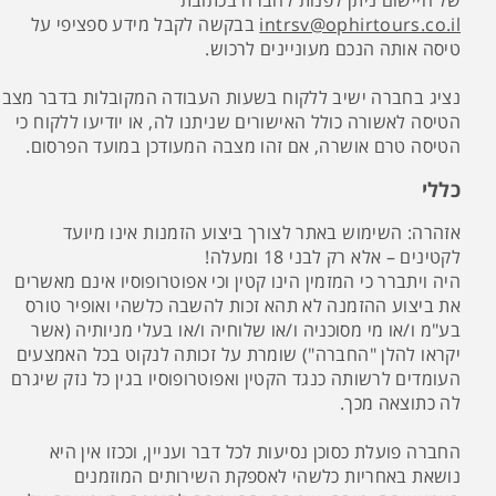
של היישום ניתן לפנות לחברה בכתובת
intrsv@ophirtours.co.il
בבקשה לקבל מידע ספציפי על
טיסה אותה הנכם מעוניינים לרכוש.
נציג בחברה ישיב ללקוח בשעות העבודה המקובלות בדבר מצב
הטיסה לאשורה כולל האישורים שניתנו לה, או יודיעו ללקוח כי
הטיסה טרם אושרה, אם זהו מצבה המעודכן במועד הפרסום.
כללי
אזהרה: השימוש באתר לצורך ביצוע הזמנות אינו מיועד
לקטינים – אלא רק לבני 18 ומעלה!
היה ויתברר כי המזמין הינו קטין וכי אפוטרופוסיו אינם מאשרים
את ביצוע ההזמנה לא תהא זכות להשבה כלשהי ואופיר טורס
בע"מ ו/או מי מסוכניה ו/או שלוחיה ו/או בעלי מניותיה (אשר
יקראו להלן "החברה") שומרת על זכותה לנקוט בכל האמצעים
העומדים לרשותה כנגד הקטין ואפוטרופוסיו בגין כל נזק שיגרם
לה כתוצאה מכך.
החברה פועלת כסוכן נסיעות לכל דבר ועניין, וככזו אין היא
נושאת באחריות כלשהי לאספקת השירותים המוזמנים