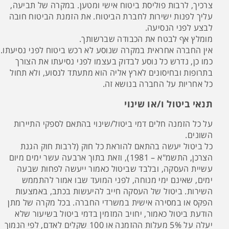
צרכיך, לרבות פוליסת ביטוח אישי ומטען. במקרה של תביעה,
עליך לפנות ישירות לחברת הביטוח. את הזמנת הביטוח חובה
לבצע לפני הנסיעה.
מומלץ אף לבטח את הכבודה שברשותך.
אין החברה אחראית במקרה שנוסע לא רכש ביטוח לפני נסיעתו.
כמו כן, נדרש כל נוסע לבדוק בעצמו לפני נסיעתו את הצורך
בתרופות ובחיסונים לארץ אליה הוא מתעתד לנסוע, ולא תחול
כל אחריות על החברה בנושא זה.
תנאי ביטול ו/או שינוי
על כל הזמנה חלים דמי ביטול/שינוי בהתאם לספקי התיירות
השונים.
כל ביטול יעשה בהתאם להוראת כל חוק (לרבות חוק הגנת
הצרכן, התשמ"א – 1981), וזאת בתוך ארבעה עשר ימים מיום
עשיית העסקה, ובלבד שביטול כאמור ייעשה לפחות שבעה
ימים, שאינם ימי מנוחה, לפני המועד שבו אמור להתממש
השירות. ביטול של העסקה חייב להיעשות בכתב, באמצעות
הפקס או במסירה אישית במשרדי החברה. בכל מקרה של מתן
הודעת ביטול כאמור, יחויב המזמין בדמי ביטול בשיעור שלא
יעלה על 5% מעלות ההזמנה או 100 שקלים לאדם, לפי הנמוך