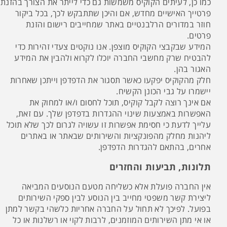
כמו כן, לעיתים הקוקיס משמשות גם כדי לייתר את הצורך בהזנת
פרטייך האישיים מחדש, אם והיכן שתתבקש לכך, בכל ביקור
חוזר במדורים הרלבנטיים באתר שמחייבים רישום והזנת
פרטים.
המידע שבקבצי הקוקיס מוצפן. אנו נוקטים צעדי זהירות כדי
להבטיח שרק מחשבי החברה יוכלו לקרוא ולהבין את המידע
האגור בהן.
חלק מהקוקיס יפקעו כאשר תסגור את הדפדפן וייתכן שאחרות
יישמרו על גבי הכונן הקשיח.
אם אינך רוצה לקבל קוקיס, תוכל לחסום ו/או למחוק את
האפשרות באמצעות שינוי ההגדרות בדפדפן שלך. עם זאת,
עלייך לדעת כי חסימת אפשרות זו עשויה לגרום לכך שלא תוכל
ליהנות מחלק מהפונקציות והשירותים שבאתר או באתרים
אחרים, בהתאם להגדרות הדפדפן.
תלונות, תביעות והחזרים
אין החברה פועלת אלא כשליחה מטעם הנוסעים המביאה
ליצירת קשר משפטי מחייב בין הנוסע לבין ספקי השירותים
בפועל. לפיכך לא תחול על החברה אחריות כלשהי בקשר למתן
או אי מתן השירותים המוזמנים, לרבות לקוי או רשלנות או כל