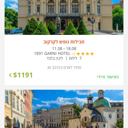
חבילות נופש לקרקוב
בין
11.08
-
18.08
התאריכים,
1891 GARNI HOTEL
7 לילות
לינה בלבד
מחיר לאדם בהרכב
זוג
$
1191
באישור מיידי