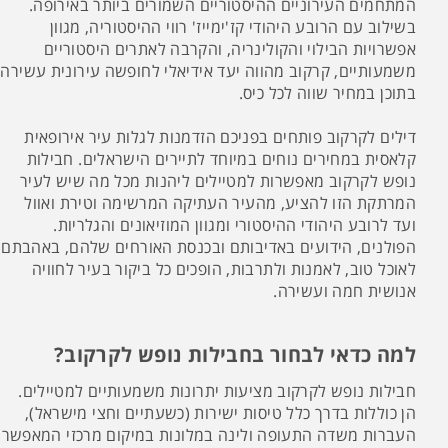
המתחמים העירוניים ההיסטוריים השמורים ביותר באירופה.
בשילוב עם הרובע היהודי קז'ימייז' רווי ההיסטוריה, מגוון
אפשרויות הבילוי והקולינריה, והקרבה לאתרים היסטוריים
משמעותיים, קרקוב מהווה יעד אידיאלי לחופשה עירונית עשירה
בתוכן במחיר שווה לכל כיס.
דילים לקרקוב פותחים בפניכם הזדמנות לגלות עיר אירופאית
קלאסית במחירים נוחים במיוחד לתיירים הישראלים. חבילות
נופש לקרקוב מאפשרות למטיילים ליהנות מכל מה שיש לעיר
המרתקת הזו להציע, מהעיר העתיקה המרשימה וטירת ואוול
ועד לרובע היהודי ההיסטורי ומגוון המוזיאונים והגלריות.
הפולנים, הידועים באדיבותם ובכנסת האורחים שלהם, באהבתם
לאוכל טוב, לאמנות ולתרבות, הופכים כל ביקור בעיר לחוויה
אנושית חמה ועשירה.
למה כדאי לבחור בחבילות נופש לקרקוב?
חבילות נופש לקרקוב מציעות יתרונות משמעותיים למטיילים.
הן כוללות בדרך כלל טיסות ישירות (כשעתיים וחצי מישראל),
העברות משדה התעופה ולינה במלונות במיקום מרכזי המאפשר