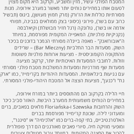
המטבח הפולני עשיר, מזין ומשביע, וקרקוב היא מקום מצוין
לטעום אותו במחירים נוחים יותר מאשר במערב אירופה. מנות
מסורתיות כוללות את הז'ורק (מרק חמוץ מעושן), ביגוס (תבשיל
כרוב עם בשר), פירוגי (כיסוני בצק ממולאים בגבינה, תפוחי
אדמה או בשר), גולונקה (רגל חזיר מבושלת) וקיאלבסה
(נקניקיות פולניות). המאפייה המקומית מפורסמת, במיוחד
ה"אובורזאנק" - מאפה בייגלה מסורתי הנמכר בדוכנים בכיכר
השוק. מסעדות הבר החלביות (Bar Mleczny) – שרידים
מהתקופה הקומוניסטית - מציעות ארוחות פולניות פשוטות
וזולות. לחובבי המסעדות האיכותיות יותר, קרקוב מציעה
מסעדות שף מודרניות ומסעדות המשלבות מטבח פולני מסורתי
עם נגיעות בינלאומיות. המסעדות היהודיות בקז'ימייז', כמו "ארק
נח" ו"כנען", מציעות הצצה אל המטבח היהודי-פולני המסורתי.
חיי הלילה בקרקוב הם מהתוססים ביותר במזרח אירופה,
במחירים הנוחים משמעותית ממערב היבשת. האזור סביב כיכר
השוק והרחובות Szewska ו-Floriańska מלאים בפאבים, ברים
ומועדוני לילה. שכונת קז'ימייז' מפורסמת בברים
האלטרנטיביים, בתי קפה-ברים כמו "אלכימיה" או "סינגר",
ומופעי מוזיקה חיה. סיורי פאבים מאורגנים הם דרך פופולרית
להכיר את הסצנה המקומית, במיוחד עבור מטיילים צעירים.