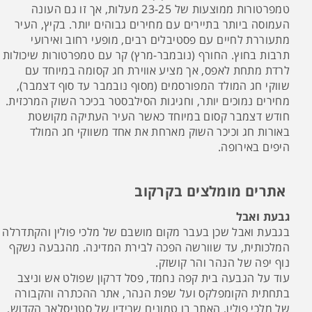
טמפרטורות ממוצעות של 23-25 מעלות, אך זו גם העונה
העמוסה ביותר בתיירים עם מחירים גבוהים יותר. בקיץ, העיר
מתעוררת לחיים עם פסטיבלים רבים, מופעי רחוב ואירועי
תרבות בחוץ. החורף (נובמבר-מרץ) קר עם טמפרטורות שיכולות
לרדת מתחת לאפס, אך מציע אווירת חג קסומה במיוחד עם
שווקי חג המולד המפורסמים (מסוף נובמבר עד סוף דצמבר),
מחירים נמוכים יותר, וחגיגות הסילבסטר בכיכר השוק המרכזית.
חודש דצמבר קסום במיוחד כאשר העיר העתיקה מקושטת
באורות חג וכיכר השוק מארחת את אחד משווקי חג המולד
היפים באירופה.​​​​​​​
אתרים מומלצים בקרקוב
גבעת ואבל
בגבעת ואבל שכן בעבר מקום מושבם של מלכי פולין והקתדרלה
המלכותית, עד שוורשה הפכה לבירת המדינה. מהגבעה נשקף
נוף יפה של הנהר והר קושזק.
עוד על הגבעה בית קפה נחמד, פסל דרקון שפולט אש וניצב
בתחתית הקומפלקס ועל שפת הנהר, אתר ההכתרה והקבורה
של מלכי פולין, האתר בו טמונים שרידיו של סטניסלאב הקדוש,