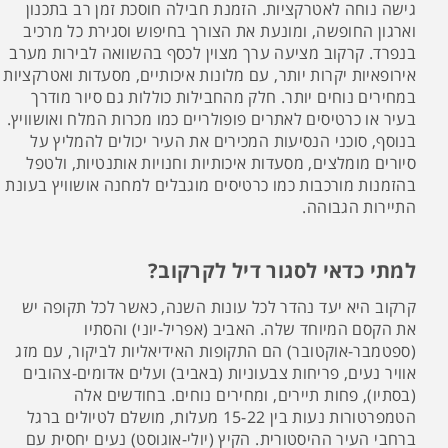
גישה נוחה לאטרקציות. הזמנת חבילה חוסכת זמן רב בתכנון
וארגון החופשה, ומונעת את הצורך בחיפוש וסגירת כל מרכיב
בנפרד. קרקוב מציעה ערך מצוין לכסף בהשוואה לבירות מערב
אירופאיות יקרות יותר, עם מלונות איכותיים, מסעדות ואטרקציות
במחירים נוחים יותר. חלק מהחבילות כוללות גם סיור מודרך
בעיר או כרטיסים לאתרים פופולריים כמו מכרות המלח ואושוויץ.
בנוסף, סוכני הנסיעות המכירים את העיר יכולים להמליץ על
סיורים מומלצים, מסעדות איכותיות וחנויות אותנטיות, ולטפל
בהזמנות מורכבות כמו כרטיסים מוגבלים למחנה אושוויץ בעונת
התיירות הגבוהה.
למתי כדאי לסגור דיל לקרקוב?
קרקוב היא יעד נהדר לכל עונות השנה, כאשר לכל תקופה יש
את הקסם המיוחד שלה. האביב (אפריל-יוני) והסתיו
(ספטמבר-אוקטובר) הם התקופות האידיאליות לביקור, עם מזג
אוויר נעים, פריחות צבעוניות (באביב) ועלים אדומים-צהובים
(בסתיו), פחות תיירים, ומחירים נוחים. בחודשים אלה
הטמפרטורות נעות בין 15-22 מעלות, מושלם לטיולים ברגל
ברחבי העיר ההיסטורית. הקיץ (יולי-אוגוסט) נעים יחסית עם