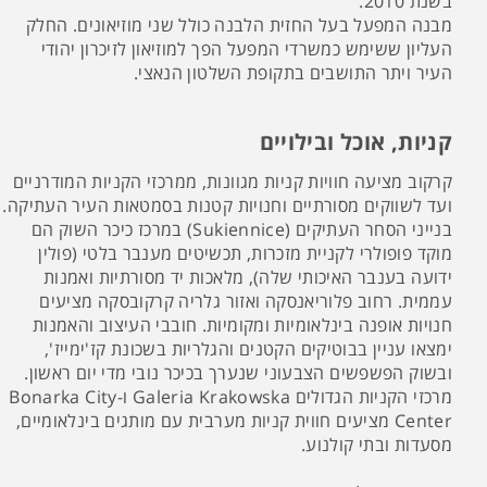
בשנת 2010.
מבנה המפעל בעל החזית הלבנה כולל שני מוזיאונים. החלק
העליון ששימש כמשרדי המפעל הפך למוזיאון לזיכרון יהודי
העיר ויתר התושבים בתקופת השלטון הנאצי.
קניות, אוכל ובילויים
קרקוב מציעה חוויות קניות מגוונות, ממרכזי הקניות המודרניים
ועד לשווקים מסורתיים וחנויות קטנות בסמטאות העיר העתיקה.
בנייני הסחר העתיקים (Sukiennice) במרכז כיכר השוק הם
מוקד פופולרי לקניית מזכרות, תכשיטים מענבר בלטי (פולין
ידועה בענבר האיכותי שלה), מלאכות יד מסורתיות ואמנות
עממית. רחוב פלוריאנסקה ואזור גלריה קרקובסקה מציעים
חנויות אופנה בינלאומיות ומקומיות. חובבי העיצוב והאמנות
ימצאו עניין בבוטיקים הקטנים והגלריות בשכונת קז'ימייז',
ובשוק הפשפשים הצבעוני שנערך בכיכר נובי מדי יום ראשון.
מרכזי הקניות הגדולים Galeria Krakowska ו-Bonarka City
Center מציעים חווית קניות מערבית עם מותגים בינלאומיים,
מסעדות ובתי קולנוע.