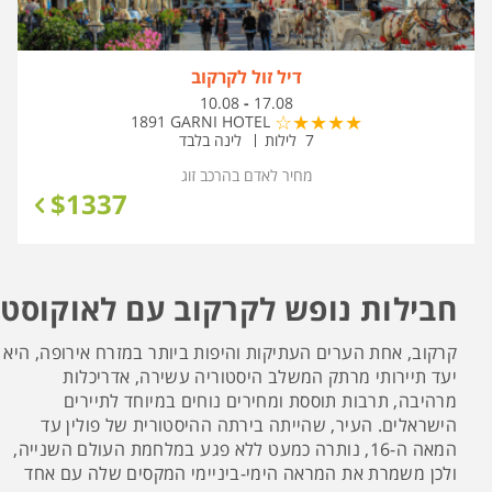
דיל זול לקרקוב
בין
10.08
-
17.08
התאריכים,
1891 GARNI HOTEL
7 לילות
לינה בלבד
מחיר לאדם בהרכב
זוג
$
1337
חבילות נופש לקרקוב עם לאוקוסט
קרקוב, אחת הערים העתיקות והיפות ביותר במזרח אירופה, היא
יעד תיירותי מרתק המשלב היסטוריה עשירה, אדריכלות
מרהיבה, תרבות תוססת ומחירים נוחים במיוחד לתיירים
הישראלים. העיר, שהייתה בירתה ההיסטורית של פולין עד
המאה ה-16, נותרה כמעט ללא פגע במלחמת העולם השנייה,
ולכן משמרת את המראה הימי-ביניימי המקסים שלה עם אחד