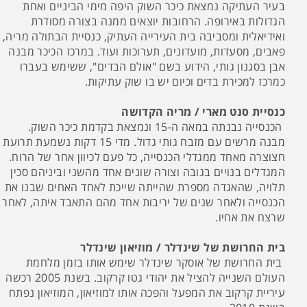
בעיר העתיקה נמצאת כיכר השוק היפה מימי הביניים ואחת
הגדולות באירופה. הרחובות יוצאים ממנה בצורה מסודרת
ואידיאלית ומסביבה בית העירייה העתיק, כנסיית הבתולה מריה,
פאבים, מסעדות, מועדונים, תערוכות ועוד. במרכז הכיכר מבנה
אבן בסגנון גותי, הידוע בשם "אולם הבדים", ששימש בעברו
כמרכז למכירת בדים וכיום יש בו שוק עתיקות.
כנסיית סנט מארי / מריה הקדושה
הכנסייה נבנתה במאה ה-15 ונמצאת בקדמת כיכר השוק.
מבנה מרשים עם מזבח גותי גדול. מדי 15 דקות נשמעת תרועת
חצוצרה מאחד ממגדלי הכנסייה, כל פעם לכיוון אחר של הרוח.
המגדלים בנויים בגובה וצורה שונים אחד מהשני וביניהם סכין
תלויה, שהאגדה מספרת שהייתה שייכת לאחד האחים שבנו את
הכנסייה ולאחר שנים של יריבות אחד מהם התאבד איתה, לאחר
שרצח את אחיו.
בית החרושת של שינדלר / מוזיאון שינדלר
בית החרושת של אוסקר שינדלר שימש אותו בזמן מלחמת
העולם השנייה להציל את יהודי גטו קרקוב. בשנת 2005 רכשה
עיריית קרקוב את המפעל והפכה אותו למוזיאון, המוזיאון נפתח