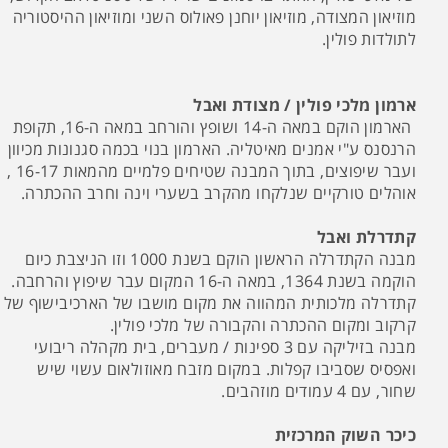
מוזיאון המצודה, מוזיאון יוחנן פאולוס השני ומוזיאון ההיסטוריה
לתולדות פולין.
ארמון מלכי פולין / מצודת ואבל
הארמון הוקם במאה ה-14 ושופץ והורחב במאה ה-16, תקופת
הרנסנס ע"י אמנים מאיטליה. הארמון בנוי בכמה סגנונות מכיוון
ועבר שיפוצים, בתוך המבנה שטיחים פלמיים מהמאות 16-17 ,
אוהלים טורקיים שנלקחו מהקרב בשערי וינה וחרב ההכתרה.
קתדרלת ואבל
מבנה הקתדרלה הראשון הוקם בשנת 1000 וזו הניצבת כיום
הוקמה בשנת 1364, במאה ה-16 המקום עבר שיפוץ והרחבה.
קתדרלה מלכותית המהווה את מקום מושבו של הארכיבישוף של
קרקוב ומקום ההכתרה והקבורה של מלכי פולין.
מבנה בזיליקה עם 3 ספינות / מעברים, בית מקהלה ריבועי
ואפסיס שסביבו קפלות. במקום מזבח מאוזולאום עשוי שיש
שחור, עם 4 עמודים מוזהבים.
כיכר השוק המרכזית