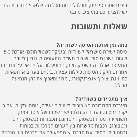
דילים אטרקטיביים, תוכלו ליהנות מכל מה שלארץ הנורדית הזו
יש להציע, גם בתקציב מוגבל.
שאלות ותשובות
כמה זמן אורכת הטיסה לשוודיה?
טיסה ישירה מישראל לשוודיה (בעיקר לשטוקהולם) אורכת כ-5
שעות. ישנן טיסות ישירות משדה התעופה בן גוריון לשדה
התעופה ארלנדה בשטוקהולם, המופעלות על ידי אל על וחברות
אחרות. חלק מהטיסות כוללות עצירת ביניים בערים אירופאיות
כמו וינה, ציריך או פרנקפורט, מה שמאריך את זמן הנסיעה
הכולל.
איך מתניידים בשוודיה?
מערכת התחבורה הציבורית בשוודיה יעילה, נוחה ונקייה, אם כי
יקרה יחסית. בערים הגדולות יש רשתות של אוטובוסים,
חשמליות, מטרו (בשטוקהולם) וגם מעבורות (בשטוקהולם
וגטבורג). רכבות מקשרות בין הערים המרכזיות בנוחות
ובמהירות יחסית, עם חברת SJ המפעילה את מרבית קווי הרכבת