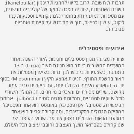
תרבותית חשובה, לרוב בליווי לחמניות קינמון (kanelbullar).
בשנים האחרונות, שוודיה הפכה למוקד של קולינריה חדשנית,
עם מסעדות המתמקדות בחומרי גלם מקומיים וטכניקות כמו
ליקוט, עישון וכבישה, תוך שימת דגש על קיימות ואחריות
סביבתית.
אירועים ופסטיבלים
שוודיה מציעה מגוון פסטיבלים וחגיגות לאורך השנה. אחד
המועדים החשובים ביותר הוא חגיגת האור (Lucia) ב-13
בדצמבר, כשצעירות בלבוש לבן ונרות בשיערן מסמלות את
האור בחשכת החורף. חגיגות אמצע הקיץ (Midsommar) בסוף
יוני הן המאורע העממי הגדול ביותר, עם ריקודים סביב עמוד
מקושט, שירים מסורתיים ומאכלים מיוחדים. חג המולד השוודי
כולל שווקים ססגוניים, תהלוכות סנטה לוסיה ו-julbord - ארוחת
חג עשירה. פסטיבל ואטרפסטיבלן באוגוסט הוא אחד מפסטיבלי
המוזיקה הגדולים בסקנדינביה, וסטוקהולם פרייד הוא אחד
ממצעדי הגאווה הגדולים בצפון אירופה. שבוע העיצוב של
שטוקהולם בפברואר מושך מעצבים וחובבי עיצוב מכל העולם.