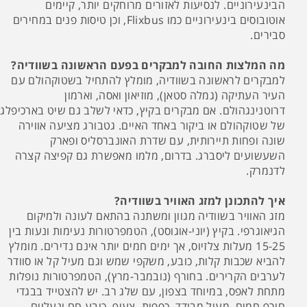
הבינעירוניים. לנסיעות לאזורים מרוחקים יותר, קיימים
אוטובוסים בינעירוניים כמו Flixbus, וכן טיסות פנים במחירים
סבירים.
מה המלצות החובה למבקרים בפעם הראשונה בשוודיה?
למבקרים לראשונה בשוודיה, מומלץ להתחיל בשטוקהולם עם
העיר העתיקה (גמלה סטאן), מוזיאון ואסה, וארמון
דרוטנינגהולם. אם מבקרים בקיץ, כדאי לשלב גם שיט בארכיפלג
של שטוקהולם או ביקור באחד האיים. גטבורג מציעה אווירה
שונה ופחות תיירותית, עם שדרת האונברסליס ופארק
השעשועים ליסברג. בדרום, מלמו מאפשרת גם קפיצה קצרה
לדנמרק.
איך להתכונן למזג האוויר בשוודיה?
מזג האוויר בשוודיה מגוון ומשתנה בהתאם לעונה ולמיקום
הגיאוגרפי. בקיץ (יוני-אוגוסט), הטמפרטורות נעימות ונעות בין
15-25 מעלות צלזיוס, אך ימים חמים יותר אינם נדירים. מומלץ
להביא שכבות קלות, כובע, משקפי שמש וגם מעיל קל או סוודר
לערבים הקרירים. בחורף (נובמבר-מרץ), הטמפרטורות נופלות
מתחת לאפס, במיוחד בצפון, עם שלג רב. יש להצטייד בבגדי
חורף חמים, מעיל מבודד, כפפות, צעיף, כובע חם ונעליים