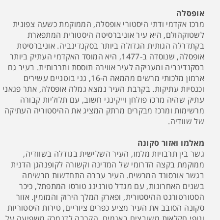
אופסלה
מרכז אקדמי ודתי היסטורי אופסלה, הממוקמת כשעה צפונית
לשטוקהולם, היא עיר אוניברסיטה היסטורית המתפארת
בקתדרלה הגותית הגדולה ביותר בסקנדינביה. אוניברסיטת
אופסלה, שנוסדה ב-1477, היא המוסד האקדמי העתיק ביותר
בסקנדינביה ומעניקה לעיר אווירה תוססת ותרבותית. בעיר גם
ארמון מלכותי מרשים מהמאה ה-16, גני בוטניים עשירים
וכנסיות עתיקות. בקרבת העיר נמצא גמלה אופסלה, אתר פגאני
עתיק שהיה מרכז פולחן וייקינגי חשוב, עם תלוליות קבורה
מרשימות ומרכז מבקרים מרתק המציג את ההיסטוריה העתיקה
של שוודיה.
מאלמו ואזור סקונה
גשר בין תרבויות מלמו, העיר השלישית בגודלה בשוודיה,
ממוקמת בקצה הדרומי של המדינה וקשורה לקופנהגן הדנית
בגשר אורסונד המרשים. העיר עברה התחדשות מרשימה
בשנים האחרונות, עם מגדל טורנינג טורסו המתפתל, כיכר
הסטורטורגט ההיסטורית, ופארק המלך הירוק והמזמין. אזור
סקונה הסובב את העיר מציע כפרים ציוריים, טירות היסטוריות
ונופי חקלאות משובצים באגמים. הקרבה לדנמרק משפיעה על