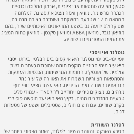
סטאן) מציעה סמטאות אבן ציוריות, ארמון המלוכה וכנסיית
הכתרה מרשימה. מוזיאון ואסה מציג את ספינת המלחמה
מהמאה ה-17 שטבעה בהשקתה ושוחזרה בצורה מרהיבה.
שטוקהולם ידועה גם בשפע המוזיאונים האיכותיים שלה, בהם
מוזיאון נובל, מוזיאון ABBA ומוזיאון סקנסן - מוזיאון פתוח המציג
את החיים המסורתיים בשוודיה.
גוטלנד ואי ויסבי
יופי ימי-ביניימי גוטלנד היא אי קסום בים הבלטי, בירתו ויסבי
היא עיר מימי הביניים מוקפת חומה שהוכרזה כאתר מורשת
עולמית של אונסק"ו. החומות המרשימות, הכנסיות העתיקות
והסמטאות הציוריות משמרות את האווירה של עיר נמל
הנזיאתית חשובה מימי הביניים. האי עצמו מציע נופי חוף
מרהיבים, מצוקים גיריים ייחודיים ו"רוקסאר" - עמודי סלע
טבעיים המזדקרים מהים. בקיץ האי הוא יעד חופשה פופולרי
בקרב שוודים, עם חופים חוליים, פסטיבלים ושפע של מסעדות
דגים.
לפלנד השוודית
הטבע הארקטי והזוהר הצפוני לפלנד, האזור הצפוני ביותר של