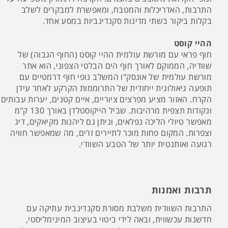
התרבות, האדריכלות והמטבח, ומאפשרת למבקרים לשלב
בקלות ביקור בשתי מדינות סקנדינביות במסע אחד.
ההיי קוסט
חוף פראי עם מורשת עולמית ההיי קוסט (החוף הגבוה) של
שוודיה, הממוקם לאורך חוף הים הבלטי הצפוני, הוא אתר
מורשת עולמית של אונסק"ו המשלב נופי חוף דרמטיים עם
תופעה גיאולוגית ייחודית של התרוממות הקרקע לאחר עידן
הקרח. האזור מציע מפרצים ציוריים, איים קטנים, יערות עבותים
ונקודות תצפית מרהיבות. שביל הייקוסטלדן באורך 130 ק"מ
מאפשר טיולי הליכה נפלאים, וניתן גם ליהנות מקיאקים, דיג
וצפרות. המקום פחות מוכר לתיירים זרים, מה שמאפשר חוויה
רגועה ואותנטית יותר של הטבע השוודי.
תרבות ואמנות
התרבות השוודית משלבת מסורת סקנדינבית עתיקה עם
חדשנות עכשווית, ובאה לידי ביטוי בעיצוב המינימליסטי,