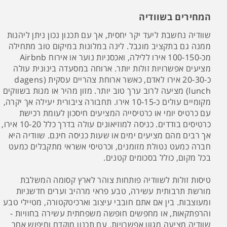
המחירים בשוודיה
שוודיה נחשבת ליעד יקר יחסית, אך עם תכנון נכון ניתן ליהנות
ממנה גם בתקציב מוגבל. לינה במלונות במיקום טוב מתחילה
מכ-100-150 אירו ללילה, ואכסניות נוער או אירוח Airbnb
מציעים אפשרויות זולות יותר. ארוחה במסעדה בינונית עולה
כ-20-30 אירו לאדם, כאשר ארוחת צהריים עסקית (dagens
lunch) מציעה לרוב ערך טוב יותר. מזון מהיר או מנות בשווקים
מקומיים עולים כ-10-15 אירו. תחבורה ציבורית יעילה אך יקרה,
עם כרטיס יומי או כרטיסייה המציעים חיסכון לעומת רכישת
כרטיסים בודדים. כניסה למוזיאונים עולה בדרך כלל 10-20 אירו,
אך רבים מהם מציעים ימים או שעות כניסה חינם. שוודיה היא
חברה כמעט נטולת מזומנים, וכרטיסי אשראי מתקבלים כמעט
בכל מקום, כולל בסכומים קטנים.
טיסות זולות לשוודיה פותחות צוהר לארץ קסומה המשלבת
מורשת תרבותית עשירה, טבע פראי מרהיב וערים חדשניות
ומעוצבות. בין אם אתם חובבי עיצוב וארכיטקטורה, מטיילי טבע
והרפתקאות, או מחפשים חופשה משפחתית עשירה בחוויות -
שוודיה מציעה מגוון אפשרויות. עם תכנון מוקדם וחיפוש אחר