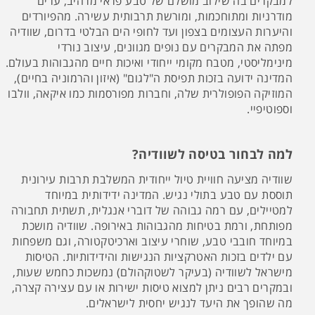
למבקרים בה שילוב מושלם של טבע פראי מרהיב, ערים
מודרניות ומתוחכמות, ומורשת תרבותית עשירה. מהפיורדים
והיערות העצומים בצפון ועד לחופי הים הבלטי בדרום, שוודיה
מפתה את המבקרים עם נופים מגוונים, עיצוב נורדי
מינימליסטי, מטבח מקומי ייחודי ואיכות חיים מהגבוהות בעולם.
המדינה ידועה בזכות תפיסת ה"לגום" (איזון והרמוניה בחיים),
המוזיקה הפופולרית שלה, וחברות מפורסמות כמו איקאה, וולבו
וספוטיפיי.
למה לבחור בטיסה לשוודיה?
שוודיה מציעה חוויית טיול ייחודית המשלבת תרבות עירונית
תוססת עם טבע בתולי נגיש. המדינה ידידותית במיוחד
למטיילים, עם רמה גבוהה של דוברי אנגלית, תשתית תחבורה
מפותחת, ורמת בטיחות מהגבוהות באירופה. שוודיה מושכת
במיוחד חובבי טבע, שוחרי עיצוב וארכיטקטורה, וגם משפחות
עם ילדים בזכות האטרקציות הנגישות והידידותיות. הטיסות
מישראל לשוודיה (בעיקר לשטוקהולם) נמשכות כחמש שעות,
ובמקרים רבים ניתן למצוא טיסות ישירות או עם עצירה קצרה,
מה שהופך את היעד לנגיש יחסית לישראלים.