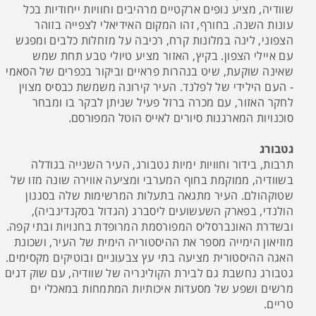
שוודיה, מציע נופים ארקטיים מרהיבים וחוויות ייחודיות בכל
עונות השנה. בחורף, זהו המקום האידיאלי לצפייה בזוהר
הצפוני, לינה במלונות קרח, רכיבה על מזחלות כלבים ומפגש
עם איילי הצפון. בקיץ, האזור מציע טיולי טבע תחת שמש
שאינה שוקעת, שיט בנהרות פראיים וביקור בכפרים של הסאמי
- העם הילידי של לפלנד. העיר קירונה משמשת כבסיס מצוין
לחקר האזור, עם מכרה ברזל פעיל שניתן לבקר בו ומבחר
סוכנויות המארגנות סיורים לאייס הוטל המפורסם.
גטבורג
תרבות, בידור וחוויות ימיות גטבורג, העיר השנייה בגודלה
בשוודיה, ממוקמת בחוף המערבי ומציעה אווירה שונה מזו של
שטוקהולם. העיר מתגאה בתעלות המרשימות שלה בסגנון
הולנדי, בפארק השעשועים ליסברג (הגדול בסקנדינביה),
ובשדרת האונברסליס המפורסמת המרופדת בחנויות ובתי קפה.
מוזיאון הימייה מספר את ההיסטוריה הימית של העיר, ושכונת
האגה ההיסטורית מציעה בתי עץ צבעוניים ובוטיקים מקסימים.
גטבורג נחשבת גם לבירת הקולינריה של שוודיה, עם שוק דגים
מרשים ושפע של מסעדות איכותיות המתמחות במאכלי ים
טריים.