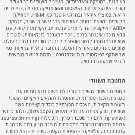
באומנות, במוזיקה ובאדריכלות. העיצוב השוודי מוכר בעולם
בזכות הפונקציונליות, הפשטות והאסתטיקה הנקייה, כפי שניתן
לראות במוצרי איקאה ובמותגי אופנה כמו H&M. המוזיקה
השוודית נמצאת בחזית העולמית כבר עשרות שנים, מלהקת
ABBA האייקונית ועד ליוצרים עכשוויים. הקולנוע השוודי, עם
במאים כמו אינגמר ברגמן, זוכה להערכה בינלאומית, וסופרים
שוודים כמו סטיג לרסון ואסטריד לינדגרן מוכרים ברחבי העולם.
שוודים מעריכים מאוד את הטבע ומתחברים אליו עמוקות, כפי
שמשתקף בפילוסופיית ה"אלמנסרט", הזכות לגישה חופשית
לטבע שמעוגנת בחוק.
המטבח השוודי
המטבח השוודי משלב חומרי גלם פשוטים ואיכותיים עם
טכניקות הכנה מסורתיות, והתפתח להתאים לאקלים הצפוני
ולעונות הקצרות. מאכלים מסורתיים כוללים קציצות בשר
שוודיות, מרק אפונה עם חזיר מעושן (ärtsoppa), סלמון כבוש
(gravlax), לחם קרישפברד פריך, ודג מלוח (surströmming).
ארוחת ה"סמורגסבורד" המסורתית מציגה מגוון רחב של מנות
קרות וחמות, וה"פיקה" - הפסקת הקפה השוודית - היא מסורת