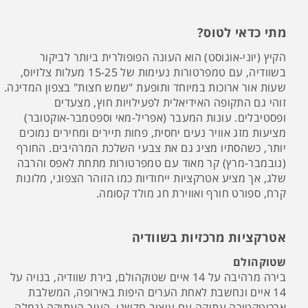
מתי כדאי לטוס?
הקיץ (יוני-אוגוסט) הוא העונה הפופולרית ביותר לביקור
בשוודיה, עם טמפרטורות נעימות של 15-25 מעלות צלזיוס,
שעות אור ארוכות במיוחד ותופעת "שמש חצות" בצפון המדינה.
זוהי גם התקופה האידיאלית לפעילויות חוץ, מצעדים
ופסטיבלים. עונות המעבר (אפריל-מאי וספטמבר-אוקטובר)
מציעות מזג אוויר נעים יחסית, פחות תיירים ומחירים נמוכים
יותר, כשהסתיו מציג גם את צבעי השלכת המרהיבים. החורף
(נובמבר-מרץ) קר מאוד עם טמפרטורות מתחת לאפס והרבה
שלג, אך מציע אטרקציות ייחודיות כמו הזוהר הצפוני, מלונות
קרח, ספורט חורף ואווירת חג מולד קסומה.
אטרקציות מרכזיות בשוודיה
שטוקהולם
בירה מרהיבה על 14 איים שטוקהולם, בירת שוודיה, בנויה על
14 איים ונחשבת לאחת הערים היפות באירופה, המשלבת
ארכיטקטורה עתיקה עם עיצוב חדשני. העיר העתיקה (גמלה