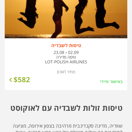
טיסות לשבדיה
בין
23.08
-
02.09
התאריכים,
טיסה סדירה
LOT-POLISH AIRLINES
מחיר לאדם
$
582
באישור מיידי
טיסות זולות לשבדיה עם לאוקוסט
שוודיה, מדינה סקנדינבית מרהיבה בצפון אירופה, מציעה