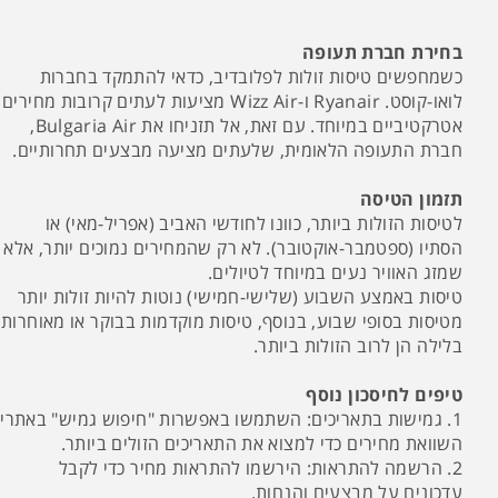
בחירת חברת תעופה
כשמחפשים טיסות זולות לפלובדיב, כדאי להתמקד בחברות
לואו-קוסט. Ryanair ו-Wizz Air מציעות לעתים קרובות מחירים
אטרקטיביים במיוחד. עם זאת, אל תזניחו את Bulgaria Air,
חברת התעופה הלאומית, שלעתים מציעה מבצעים תחרותיים.
תזמון הטיסה
לטיסות הזולות ביותר, כוונו לחודשי האביב (אפריל-מאי) או
הסתיו (ספטמבר-אוקטובר). לא רק שהמחירים נמוכים יותר, אלא
שמזג האוויר נעים במיוחד לטיולים.
טיסות באמצע השבוע (שלישי-חמישי) נוטות להיות זולות יותר
מטיסות בסופי שבוע, בנוסף, טיסות מוקדמות בבוקר או מאוחרות
בלילה הן לרוב הזולות ביותר.
טיפים לחיסכון נוסף
1. גמישות בתאריכים: השתמשו באפשרות "חיפוש גמיש" באתרי
השוואת מחירים כדי למצוא את התאריכים הזולים ביותר.
2. הרשמה להתראות: הירשמו להתראות מחיר כדי לקבל
עדכונים על מבצעים והנחות.