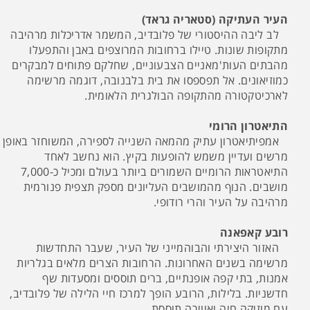
העיר העתיקה (סטאריה גראד)
לב ליבה ההיסטורי של פלובדיב, המשמר אדריכלות מרהיבה
מתקופות שונות. טיילו ברחובות המרוצפים באבן והתפעלו
מהבתים העות'מאניים הצבעוניים, שחלקם פתוחים למבקרים
כמוזיאונים. אל תפספסו את בית בלבנובה, דוגמה מרשימה
לארכיטקטורה מהתקופה הבולגרית הלאומית.
התיאטרון הרומי
אמפיתיאטרון עתיק מהמאה השנייה לספירה, המשוחזר באופן
מרשים ועדיין משמש להופעות בקיץ. הוא נחשב לאחד
התיאטראות הרומיים השמורים ביותר בעולם ומכיל כ-7,000
מושבים. הנוף מהמושבים העליונים מספק תצפית פנורמית
מרהיבה על העיר והרי רודופי.
רובע קאפאנה
האזור היצירתי והבוהמייני של העיר, שעבר התחדשות
מרשימה בשנים האחרונות. הרחובות הצרים מלאים בגלריות
אמנות, בתי קפה אופנתיים, ברים תוססים ומסעדות שף
חדשניות. בלילות, הרובע הופך למרכז חיי הלילה של פלובדיב,
עם מוזיקה חיה ואווירה תוססת.