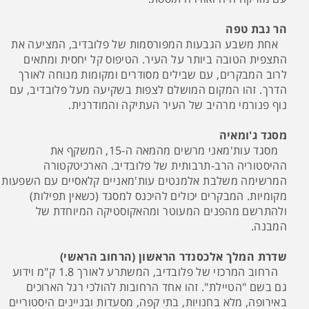
הר נבת טפה
אחת משבע הגבעות המפורסמות של פלובדיב, המציעה את
התצפית הטובה ביותר על העיר. הטיפוס קל יחסית ומתאים
לרוב המבקרים, עם שבילים מסודרים ומקומות מנוחה לאורך
הדרך. זהו המקום המושלם לצפות בשקיעה מעל פלובדיב, עם
נוף פנורמי מרהיב של העיר העתיקה והמודרנית.
מסגד ג'ומאיה
מסגד עות'מאני מרשים מהמאה ה-15, המשקף את
ההיסטוריה הרב-תרבותית של פלובדיב. הארכיטקטורה
המרשימה משלבת אלמנטים עות'מאניים קלאסיים עם השפעות
מקומיות. המבקרים יכולים להיכנס למסגד (כשאין תפילות)
ולהתרשם מהפנים המעוטר ומהאקוסטיקה המיוחדת של
המבנה.
שדרת המלך אלכסנדר הראשון (הרחוב הראשי)
הרחוב המרכזי של פלובדיב, המשתרע לאורך 1.8 ק"מ וידוע
גם בשם "הטיילת". זהו אחד הרחובות להולכי רגל הארוכים
באירופה, מלא בחנויות, בתי קפה, מסעדות ובניינים היסטוריים