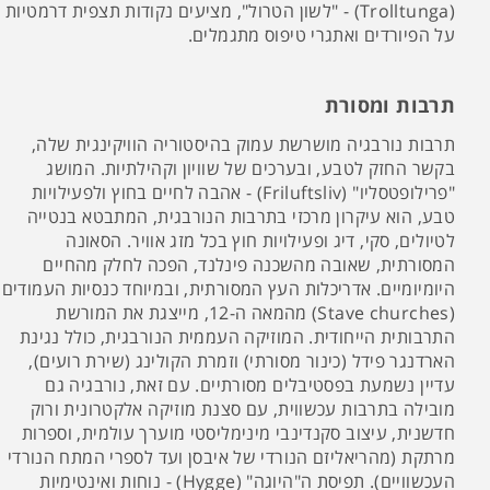
(Trolltunga) - "לשון הטרול", מציעים נקודות תצפית דרמטיות
על הפיורדים ואתגרי טיפוס מתגמלים.
תרבות ומסורת
תרבות נורבגיה מושרשת עמוק בהיסטוריה הוויקינגית שלה,
בקשר החזק לטבע, ובערכים של שוויון וקהילתיות. המושג
"פרילופטסליו" (Friluftsliv) - אהבה לחיים בחוץ ולפעילויות
טבע, הוא עיקרון מרכזי בתרבות הנורבגית, המתבטא בנטייה
לטיולים, סקי, דיג ופעילויות חוץ בכל מזג אוויר. הסאונה
המסורתית, שאובה מהשכנה פינלנד, הפכה לחלק מהחיים
היומיומיים. אדריכלות העץ המסורתית, ובמיוחד כנסיות העמודים
(Stave churches) מהמאה ה-12, מייצגת את המורשת
התרבותית הייחודית. המוזיקה העממית הנורבגית, כולל נגינת
הארדנגר פידל (כינור מסורתי) וזמרת הקולינג (שירת רועים),
עדיין נשמעת בפסטיבלים מסורתיים. עם זאת, נורבגיה גם
מובילה בתרבות עכשווית, עם סצנת מוזיקה אלקטרונית ורוק
חדשנית, עיצוב סקנדינבי מינימליסטי מוערך עולמית, וספרות
מרתקת (מהריאליזם הנורדי של איבסן ועד לספרי המתח הנורדי
העכשוויים). תפיסת ה"היוגה" (Hygge) - נוחות ואינטימיות