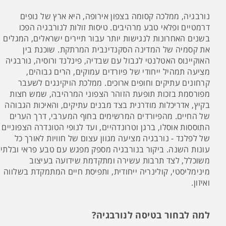
נורבגיה, ממלכה קסומה בצפון אירופה, היא ארץ של נופים
דרמטיים ופלאי טבע מרהיבים. טיסות זולות לנורבגיה הפכו
בשנים האחרונות לנגישות יותר עבור תיירים ישראלים, המגלים
את קסמיה של המדינה הסקנדינבית המרתקת. שוכנת בין
האוקיינוס האטלנטי לגבול עם שבדיה, פינלנד ורוסיה, נורבגיה
מציעה תמהיל ייחודי של פיורדים עמוקים, הרים גבוהים,
קרחונים עתיקים וחופים ארוכים. ממלכת הויקינגים לשעבר
מפורסמת בזכות תופעת הזוהר הצפוני המרהיבה, שמש חצות
בקיץ, אדריכלות מודרנית בצד מבנים עתיקים, והאיכות הגבוהה
של החיים. מהפיורדים המרשימים בחוף המערבי, דרך הערים
התוססות אוסלו, ברגן וטרונדהיים, ועד לנופי הטונדרה הצפוניים
של לפלנד - נורבגיה מציעה מגוון עצום של חוויות לאורך כל
עונות השנה. ביקור בנורבגיה מספק מפגש עם טבע פראי ובלתי
משוכלל, לצד תרבות עשירה ומתקדמת שידועה בעיצוב
מינימליסטי, קולינריה ייחודית, ותפיסת חיים המתמקדת בשלווה
ואיזון.
למה לבחור בטיסה לנורבגיה?