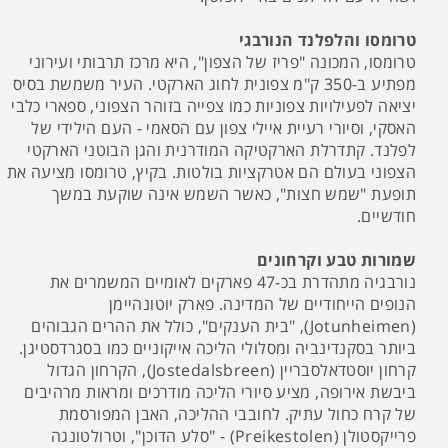
טרומסו והלפלנד הנורבגי
טרומסו, המכונה "פריז של הצפון", היא מרכז תרבותי ועירוני
מפתיע ב-350 ק"מ צפונית לחוג הארקטי. העיר משמשת בסיס
יציאה לפעילויות צפוניות כמו צפייה בזוהר הצפוני, ספארי כלבי
האסקי, וסיורי רעיית איילי צפון עם הסאמי - העם הילידי של
לפלנד. קתדרלת הארקטיקה המודרנית והגן הבוטני הארקטי
הצפוני בעולם הם אטרקציות בולטות. בקיץ, טרומסו מציעה את
תופעת "שמש חצות", כאשר השמש אינה שוקעת במשך
חודשיים.
שמורות טבע וקרחונים
נורבגיה מתהדרת בכ-47 פארקים לאומיים המשמרים את
הנופים הייחודיים של המדינה. פארק יוטונהיימן
(Jotunheimen), "בית הענקים", כולל את ההרים הגבוהים
ביותר בסקנדינביה ומסלולי הליכה אייקוניים כמו בסגרדסטיגן.
קרחון יוסטדאלסבריין (Jostedalsbreen), הקרחון הגדול
ביבשת אירופה, מציע סיורי הליכה מודרכים ומראות מרהיבים
של קרח כחול עתיק. לחובבי ההליכה, האבן המפורסמת
פרייקסטולן (Preikestolen) - "סלע הדוכן", וטרולטונגה