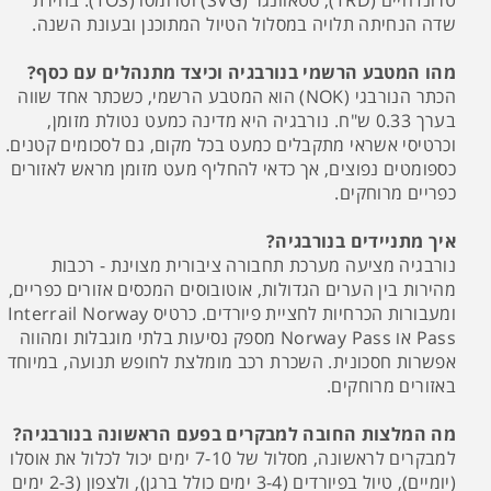
טרונדהיים (TRD), סטאוונגר (SVG) וטרומסו (TOS). בחירת
שדה הנחיתה תלויה במסלול הטיול המתוכנן ובעונת השנה.
מהו המטבע הרשמי בנורבגיה וכיצד מתנהלים עם כסף?
הכתר הנורבגי (NOK) הוא המטבע הרשמי, כשכתר אחד שווה
בערך 0.33 ש"ח. נורבגיה היא מדינה כמעט נטולת מזומן,
וכרטיסי אשראי מתקבלים כמעט בכל מקום, גם לסכומים קטנים.
כספומטים נפוצים, אך כדאי להחליף מעט מזומן מראש לאזורים
כפריים מרוחקים.
איך מתניידים בנורבגיה?
נורבגיה מציעה מערכת תחבורה ציבורית מצוינת - רכבות
מהירות בין הערים הגדולות, אוטובוסים המכסים אזורים כפריים,
ומעבורות הכרחיות לחציית פיורדים. כרטיס Interrail Norway
Pass או Norway Pass מספק נסיעות בלתי מוגבלות ומהווה
אפשרות חסכונית. השכרת רכב מומלצת לחופש תנועה, במיוחד
באזורים מרוחקים.
מה המלצות החובה למבקרים בפעם הראשונה בנורבגיה?
למבקרים לראשונה, מסלול של 7-10 ימים יכול לכלול את אוסלו
(יומיים), טיול בפיורדים (3-4 ימים כולל ברגן), ולצפון (2-3 ימים