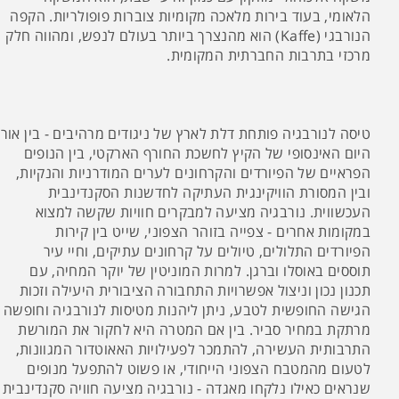
הלאומי, בעוד בירות מלאכה מקומיות צוברות פופולריות. הקפה
הנורבגי (Kaffe) הוא מהנצרך ביותר בעולם לנפש, ומהווה חלק
מרכזי בתרבות החברתית המקומית.
טיסה לנורבגיה פותחת דלת לארץ של ניגודים מרהיבים - בין אור
היום האינסופי של הקיץ לחשכת החורף הארקטי, בין הנופים
הפראיים של הפיורדים והקרחונים לערים המודרניות והנקיות,
ובין המסורת הוויקינגית העתיקה לחדשנות הסקנדינבית
העכשווית. נורבגיה מציעה למבקרים חוויות שקשה למצוא
במקומות אחרים - צפייה בזוהר הצפוני, שייט בין קירות
הפיורדים התלולים, טיולים על קרחונים עתיקים, וחיי עיר
תוססים באוסלו וברגן. למרות המוניטין של יוקר המחיה, עם
תכנון נכון וניצול אפשרויות התחבורה הציבורית היעילה וזכות
הגישה החופשית לטבע, ניתן ליהנות מטיסות לנורבגיה וחופשה
מרתקת במחיר סביר. בין אם המטרה היא לחקור את המורשת
התרבותית העשירה, להתמכר לפעילויות האאוטדור המגוונות,
לטעום מהמטבח הצפוני הייחודי, או פשוט להתפעל מנופים
שנראים כאילו נלקחו מאגדה - נורבגיה מציעה חוויה סקנדינבית