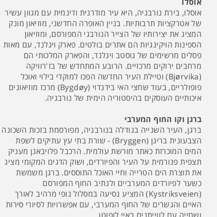
אוסלו
אוסלו, בירת נורבגיה, היא עיר מודרנית ודינמית עם מגוון עשיר
של אטרקציות תרבותיות. בניין האופרה החדשני, מוזיאון מונק
המציג את יצירותיו של הצייר הנורבגי המפורסם, ומוזיאון
הספינות הויקינגיות הם אתרים בולטים. פארק ויגלנד, עם מאות
פסלים מרשימים של גוסטב ויגלנד, והפארק המלכותי הם
מרחבים ירוקים מרכזיים. הרובע המתחדש של בז'רוויקה
(Bjørvika) וטיילת העיר החדשה הפכו למוקדי בילוי ואוכל
פופולריים, בעוד שחצי האי בידגדוי (Bygdøy) מרכז מוזיאונים
איכותיים העוסקים בהיסטוריה הימית של נורבגיה.
ברגן וקו החוף המערבי
ברגן, העיר השנייה בגודלה בנורבגיה, מפורסמת בזכות השכונה
הצבעונית בריגן (Bryggen) - שורת בתי עץ עתיקים לשפת
המים המוכרזת כאתר מורשת עולמית. הרכבל פלויבאנן מעניק
תצפית פנורמית על העיר והפיורדים, ושוק הדגים המקומי מציג
את תוצרת הים הטרייה וחיי האוכל התוססים. ברגן משמשת
כשער לפיורדים המערביים ולנתיב החוף המפורסם
(Kystriksveien) המציע נסיעה במסלול נופי מרהיב לאורך
האיים והגשרים של החוף המערבי, עם אפשרויות לסיורי סירות
ושחייה עם לווייתנים באיי לופוטן.