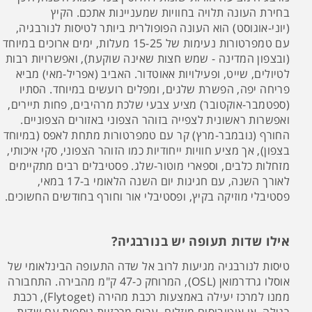
בחירת העונה תלויה בחוויות שמעניינות אתכם. הקיץ
(יוני-אוגוסט) הוא העונה הפופולרית ביותר לטיסות לנורבגיה,
עם טמפרטורות נעימות של 15-25 מעלות, ימים ארוכים במיוחד
(ובצפון המדינה - שמש חצות שאינה שוקעת), ואפשרויות רבות
לטיולים, שייט, ופעילויות אאוטדור. האביב (אפריל-מאי) מביא
פריחה יפה, הפשרת שלגים, ומפלים רועשים במיוחד. הסתיו
(ספטמבר-אוקטובר) מציע צבעי שלכת מרהיבים, פחות תיירים,
ואפשרות ראשונית לצפייה בזוהר הצפוני באזורים הצפוניים.
החורף (נובמבר-מרץ) קר עם טמפרטורות מתחת לאפס (במיוחד
בצפון), אך מציע חוויות ייחודיות כמו הזוהר הצפוני, סקי איכותי,
מזחלות כלבים, וספארי מוטור-שלג. פסטיבלים רבים מתקיימים
לאורך השנה, עם חגיגות יום השנה הלאומי ב-17 במאי,
פסטיבלי מוזיקה בקיץ, ופסטיבלי אור וחורף בחודשים החשוכים.
אילו שדות תעופה יש בנורבגיה?
טיסות לנורבגיה מגיעות לרוב אל שדה התעופה הבינלאומי של
אוסלו גרדרמואן (OSL), המרוחק כ-47 ק"מ מהבירה. התחבורה
ממנו למרכז יעילה באמצעות רכבת מהירה (Flytoget), רכבת