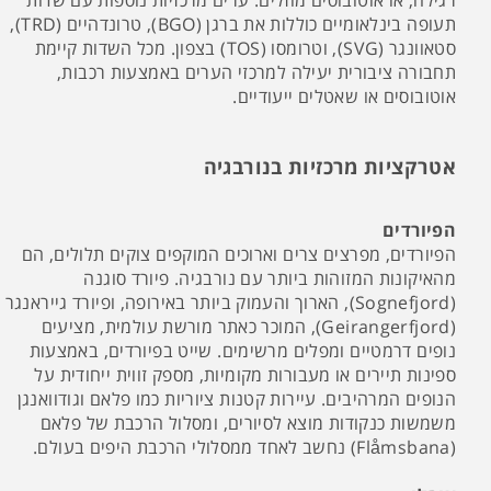
רגילה, או אוטובוסים מוזלים. ערים מרכזיות נוספות עם שדות
תעופה בינלאומיים כוללות את ברגן (BGO), טרונדהיים (TRD),
סטאוונגר (SVG), וטרומסו (TOS) בצפון. מכל השדות קיימת
תחבורה ציבורית יעילה למרכזי הערים באמצעות רכבות,
אוטובוסים או שאטלים ייעודיים.
אטרקציות מרכזיות בנורבגיה
הפיורדים
הפיורדים, מפרצים צרים וארוכים המוקפים צוקים תלולים, הם
מהאיקונות המזוהות ביותר עם נורבגיה. פיורד סוגנה
(Sognefjord), הארוך והעמוק ביותר באירופה, ופיורד גייראנגר
(Geirangerfjord), המוכר כאתר מורשת עולמית, מציעים
נופים דרמטיים ומפלים מרשימים. שייט בפיורדים, באמצעות
ספינות תיירים או מעבורות מקומיות, מספק זווית ייחודית על
הנופים המרהיבים. עיירות קטנות ציוריות כמו פלאם וגודוואנגן
משמשות כנקודות מוצא לסיורים, ומסלול הרכבת של פלאם
(Flåmsbana) נחשב לאחד ממסלולי הרכבת היפים בעולם.