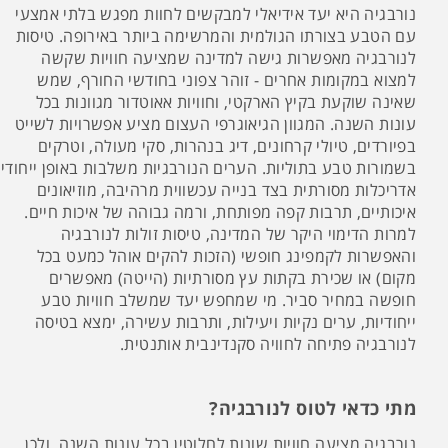
נורבגיה היא יעד אידיאלי למבקשים לחוות מפגש בלתי אמצעי
עם הטבע בצורתו הגולמית והמרשימה ביותר באירופה. טיסות
לנורבגיה מאפשרות גישה למדינה שמציעה חוויות שקשה
למצוא במקומות אחרים - זוהר צפוני בחודשי החורף, שמש
שאינה שוקעת בקיץ הארקטי, וחוויות אאוטדור מגוונות בכל
עונות השנה. המגוון הגיאוגרפי העצום מציע אפשרויות לשייט
בפיורדים, טיולי קרחונים, דיג בנהרות, סקי מעולה, וטרקים
בשמורות טבע בתוליות. הערים הנורבגיות משלבות באופן ייחודי
אדריכלות מסורתית בצד בנייה עכשווית מרהיבה, מוזיאונים
איכותיים, תרבות קפה מפותחת, ורמה גבוהה של איכות חיים.
למרות הדימוי היקר של המדינה, טיסות זולות לנורבגיה
והאפשרות לקמפינג חופשי (הזכות להקים אוהל כמעט בכל
מקום) או שכירת בקתות עץ מסורתיות (הייטה) מאפשרים
חופשה במחיר סביר. מי שמחפש יעד שמשלב חוויות טבע
ייחודיות, ערים נקיות ויעילות, ותרבות עשירה, ימצא בטיסה
לנורבגיה פתיחה לחוויה סקנדינבית אותנטית.
מתי כדאי לטוס לנורבגיה?
נורבגיה מציעה חוויות שונות לחלוטין בכל עונות השנה, ולכן