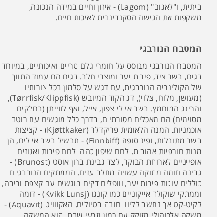
ביתית, ו"לאגום" (Lagom) - איזון וחיים במידה הנכונה,
משקפות את הגישה הסקנדינבית לאיכות חיים.
המטבח הנורבגי
המטבח הנורבגי מבוסס על חומרי גלם טריים ואיכותיים, במיוחד
דגים, בשר ציד, פירות יער ומוצרי חלב. דגים הם עמוד התווך
של הקולינריה הנורבגית, עם דגש על סלמון בכל צורותיו
(מעושן, מלוח, צלוי), דג הקוד המיובש (Tørrfisk/Klippfisk),
והרינג המוחמץ. בשר איילי צפון, אייל, ואף לווייתן (בחלקים
מסוימים) הם מאכלים מסורתיים, בדרך כלל מוגשים עם רוטב
אוכמניות. המנה הלאומית פריקדלר (Kjøttkaker) - קציצות
בשר מתובלות, ופיניסופה (Finnbiff) - תבשיל בשר איילים, הן
מנות חורפיות אהובות. לחם שיפון כהה ולחם פירות ואגוזים
אופייניים לארוחת הבוקר, לצד גבינת ברון אוסט (Brunost) -
גבינה חומה מתוקה עשויה מחלב עזים. הממתקים הנורבגיים
כוללים עוגות פירות יער, ווופלים דקים מוגשים עם קצפת וריבה,
וממתקי שוקולד אייקוניים כמו קונגו (Kvikk Lunsj) - דומה
לקיט-קט אך נחשב לליווי חובה בטיולים. האקווויט (Aquavit) -
משקה אלכוהולי מזוקק עם כמון וזרעי שבת, הוא המשקה