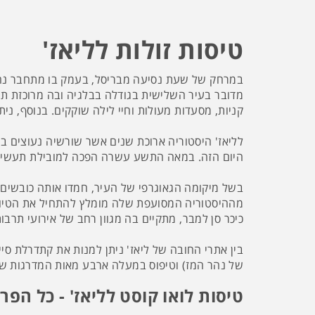
טיסות זולות לליאז'
במרחק של שעת נסיעה מבריסל, בעמק בו מתחבר נהר
מדובר בעיר השלישית בגודלה בבלגיה ובה מרוכזת תעש
קניות, מסעדות מעולות וחיי לילה שוקקים. בנוסף, ני
לליאז' היסטוריה ארוכת שנים אשר שורשיה נעוצים בתק
היום הזה. במאה התשע עשרה הפכה למובילת תעשיית
בשל מיקומה הגאוגרפי של העיר, חמדו אותה כובשים 
מההיסטוריה המסועפת שלה מומלץ להתחיל את הטיול ב
כיכר סן למבר, מתקיים בה מגוון רחב של אירועי תרבות
בין אתרי החובה של ליאז' ניתן למנות את קתדרלת סיי
של נהר המז) וטיפוס במעלה ארבע מאות המדרגות של
טיסות לואו קוסט לליאז' - כל הפר