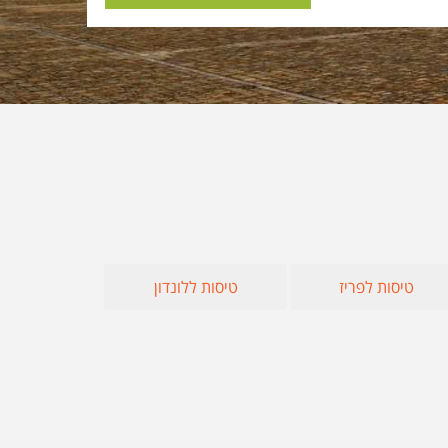
טוס
יה
ניה
ים
וס
טיסות לפריז
טיסות ללונדון