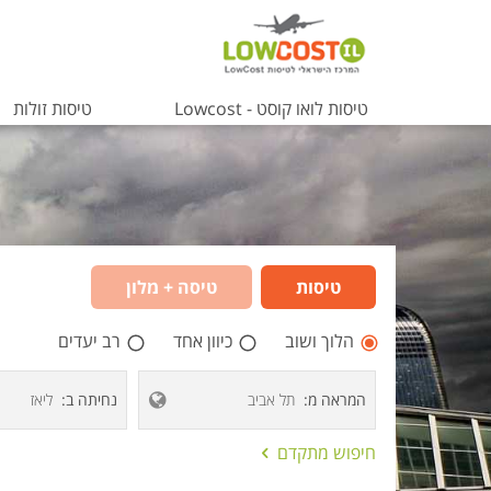
טיסות לואו קוסט - Lowcost
טיסות זולות
טיסות זולות
טיסות ברגע 
טיסות לרודוס
טיסות לפורטו
טיסות
טיסה + מלון
טיסות לכרתי
טיסות לקוס
הלוך ושוב
כיוון אחד
רב יעדים
טיסות לפראג
המראה מ
נחיתה ב
טיסות לפאפו
טיסות לאזרביי
אפשרויות
חיפוש מתקדם
החיפוש
טיסות לסנטור