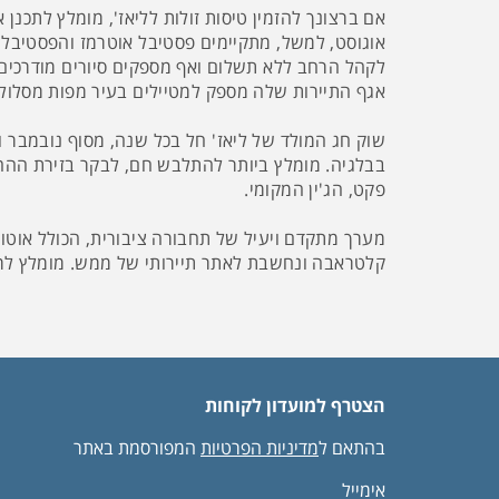
אם ברצונך להזמין טיסות זולות לליאז', מומלץ לתכנן
אוגוסט, למשל, מתקיימים פסטיבל אוטרמז והפסטיבל 
לקהל הרחב ללא תשלום ואף מספקים סיורים מודרכים. 
אגף התיירות שלה מספק למטיילים בעיר מפות מסלולים
שוק חג המולד של ליאז' חל בכל שנה, מסוף נובמבר וע
בבלגיה. מומלץ ביותר להתלבש חם, לבקר בזירת ההח
פקט, הג'ין המקומי.
מערך מתקדם ויעיל של תחבורה ציבורית, הכולל אוטוב
קלטראבה ונחשבת לאתר תיירותי של ממש. מומלץ לרכו
הצטרף למועדון לקוחות
בהתאם ל
מדיניות הפרטיות
המפורסמת באתר
אימייל