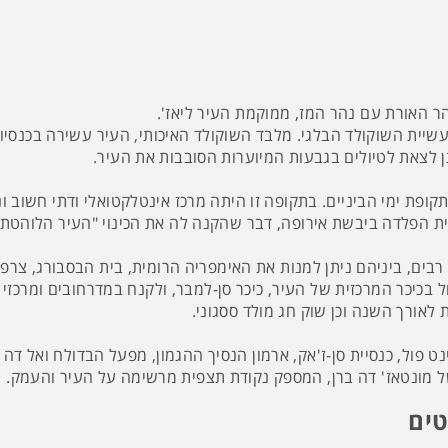
 האורת עם נהר המז, ממוקמת העיר ליאז'.
יית השוקולד הבלגי. מלבד השוקולד האיכותי, העיר עשירה בכנסיות ו
תן לצאת לטיולים בגבעות המיוערות הסובבות את העיר.
ופת ימי הביניים. בתקופה זו היתה מרכז אינטלקטואלי ודתי חשוב ונ
 הפלדה ביבשת אירופה, דבר שהקנה לה את הכינוי "העיר הלוהטת
רבים, ביניהם ניתן למנות את האימפריה הרומית, בית הבסבורג, צר
כיכר המרכזית של העיר, כיכר סן-למבר, ולקנח במדרחובים ומרכזי
 לאורך השנה וכן שוק חג מולד ססגוני.
נט פול, כנסיית סן-ז'אק, ארמון הנסיך ההגמון, מפעל הבדולח ואל ד
 מונטאז' דה ברן, המספק נקודת תצפית מרשימה על העיר והעמק.
טים