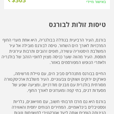
באישור מיידי
טיסות זולות לבורגס
בורגס, העיר הרביעית בגודלה בבולגריה, היא אחת מערי החוף
המרכזיות לאורך הים השחור. טיסה לבורגס מובילה אל עיר
המשלבת היסטוריה עשירה, חופים זהובים ותרבות עירונית
תוססת. העיר מהווה שער כניסה מצוין לחופי הזהב של בולגריה
ולאתרי הנופש המפורסמים באזור.
החיים בבורגס מתנהלים סביב הים, עם טיילת מרשימה,
פארקים ירוקים ושווקים צבעוניים. העיר משלבת ארכיטקטורה
מסורתית בולגרית עם מבנים מודרניים, ומציעה שפע של
מסעדות דגים, בתי קפה ומועדונים לאורך החוף.
בורגס היא גם מרכז תרבותי חשוב, עם מוזיאונים, גלריות
ופסטיבלים בינלאומיים. המחירים הנוחים יחסית והאווירה
הנינוחה הופכים אותה ליעד אטרקטיבי למשפחות וזוגות