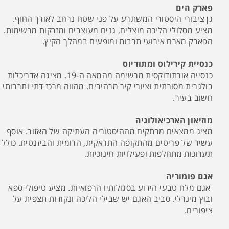
פארק הים
גן ציבורי היסטורי המשתרע על פני שטח נרחב לאורך החוף.
מציע מסלולי הליכה מוצלים, גנים מעוצבים ומזרקות מרשימות.
הפארק מארח אירועי תרבות ומופעים במהלך הקיץ.
כנסיית קירילוס ומתודיוס
כנסייה אורתודוקסית מרשימה מהמאה ה-19. מציגה אדריכלות
בולגרית מסורתית וציורי קיר מרהיבים. מהווה מרכז דתי ותרבותי
חשוב בעיר.
מוזיאון הארכיאולוגיה
מציג ממצאים מרתקים מההיסטוריה העתיקה של האזור. אוסף
עשיר של פריטים מהתקופה התראקית, הרומית והביזנטית. כולל
תערוכות מתחלפות ופעילויות חינוכיות.
אגם פומוריה
אגם מלח טבעי הידוע בסגולותיו הרפואיות. מציע טיפולי ספא
ובוץ מינרלי. סביב האגם יש שבילי הליכה ונקודות תצפית על
ציפורים.